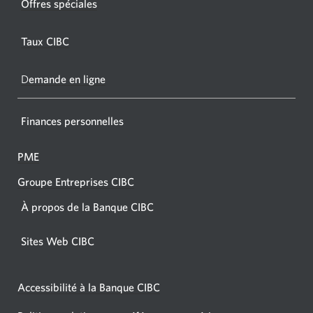
Offres spéciales
s'affic
s’affichera.
dans
Taux CIBC
votre
navigat
D
emande en ligne
Finances personnelles
PME
Groupe Entreprises CIBC
À propos de la Banque CIBC
Sites Web CIBC
Accessibilité à la Banque CIBC