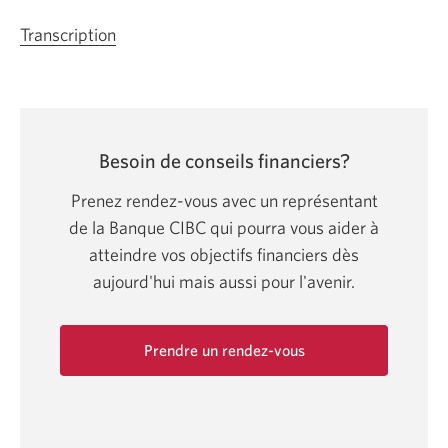
Transcription
de
la
vidéo
Bâtissez
votre
Besoin de conseils financiers?
patrimoine
pour
Prenez rendez-vous avec un représentant
le
de la Banque CIBC qui pourra vous aider à
long
atteindre vos objectifs financiers dès
terme
aujourd'hui mais aussi pour l'avenir.
grâce
à
Prendre un rendez-vous
des
investissements
Une
nouvelle
réguliers
fenêtre
—
s'affichera.