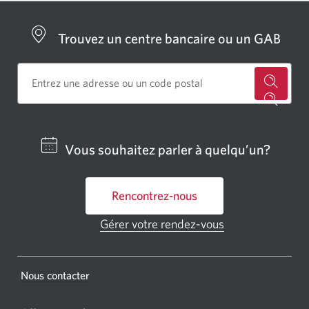
Trouvez un centre bancaire ou un GAB
Cherch
un
centre
Vous souhaitez parler à quelqu’un?
bancai
ou
Rencontrez-nous
un
GAB
Gérer votre rendez-vous
Une
CIBC.
nouvelle
fenêtre
Une
s'affichera.
Une
Nous contacter
nouvel
nouvelle
fenêtr
fenêtre