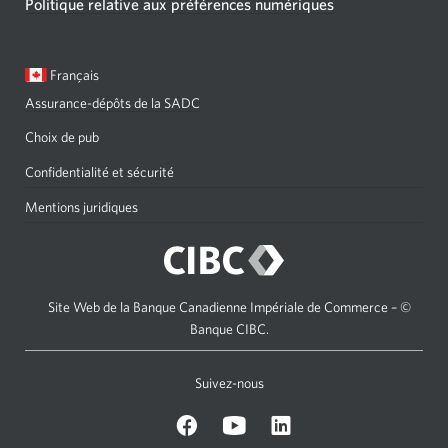
Politique relative aux préférences numériques
Langue
Une
Français
sélectionnée:
boîte
Assurance-dépôts de la SADC
de
dialogue
Choix de pub
s'affichera.
Confidentialité et sécurité
Mentions juridiques
Site Web de la Banque Canadienne Impériale de Commerce – ©
Banque CIBC.
Suivez-nous
sur
Sur
sur
Facebook.
Youtube.
LinkedIn.
Une
Une
Une