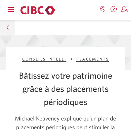
Nous
Opens
Emplacemen
O
contact
Passer
Passer
navigation
Une
u
Une
menu.
nouvel
nouvelle
s
à
au
fenêtr
fenêtre
C
s'affic
Services
contenu
s'affichera.
e
Particuliers
d
bancaires
CONSEILS INTELLI
PLACEMENTS
Conseils Intelli
en
direct
Bâtissez votre patrimoine
Placements
grâce à des placements
Des placements périodiques pour un patrimoine à
long terme
périodiques
Michael Keaveney explique qu’un plan de
placements périodiques peut stimuler la