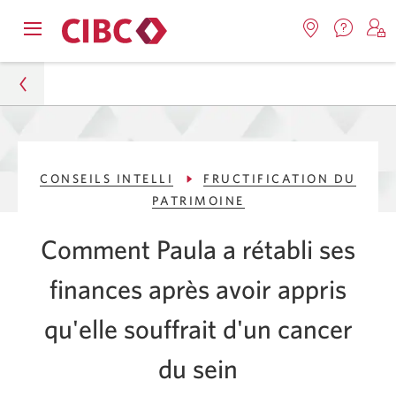
Nous
Opens
Emplacemen
O
contact
Passer
Passer
navigation
Une
u
Une
menu.
nouvel
nouvelle
s
à
au
fenêtr
fenêtre
C
s'affic
Services
contenu
s'affichera.
e
Particuliers
d
bancaires
CONSEILS INTELLI
FRUCTIFICATION DU
Conseils Intelli
en
PATRIMOINE
direct
Fructification du patrimoine
Comment Paula a rétabli ses
Le rétablissement de Paula après un grave
finances après avoir appris
problème de santé
qu'elle souffrait d'un cancer
du sein