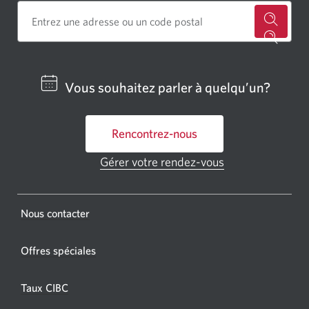
Cherch
un
centre
Vous souhaitez parler à quelqu’un?
bancai
ou
Rencontrez-nous
un
GAB
Gérer votre rendez-vous
Une
CIBC.
nouvelle
fenêtre
Une
s'affichera.
Une
Nous contacter
nouvel
nouvelle
fenêtr
fenêtre
Offres spéciales
s'affic
s’affichera.
dans
Taux CIBC
votre