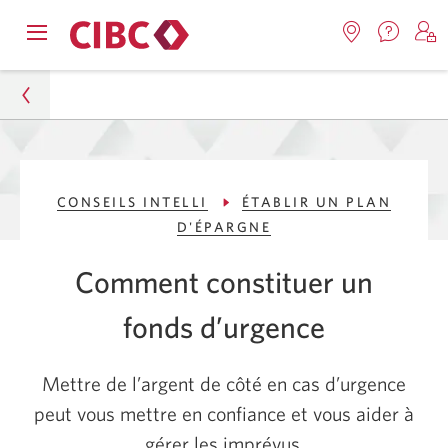
Nous
Opens
Emplacemen
O
contact
Passer
Passer
navigation
Une
u
Une
menu.
nouvel
nouvelle
s
à
au
fenêtr
fenêtre
C
s'affic
Services
contenu
s'affichera.
e
Particuliers
d
bancaires
CONSEILS INTELLI
ÉTABLIR UN PLAN
Conseils Intelli
en
D'ÉPARGNE
direct
Établir un plan d'épargne
Comment constituer un
Constituer un fonds d’urgence
fonds d’urgence
Mettre de l’argent de côté en cas d’urgence
peut vous mettre en confiance et vous aider à
gérer les imprévus.