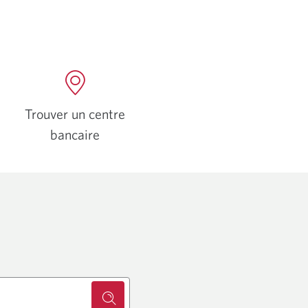
Trouver un centre
bancaire
Une
nouvelle
fenêtre
s’affichera.