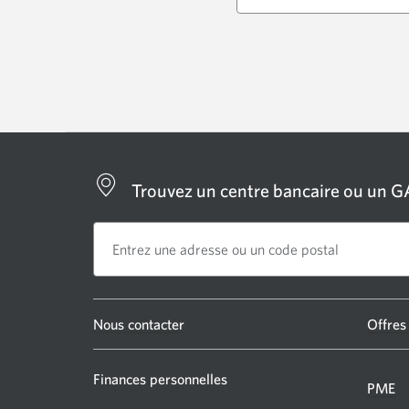
Trouvez un centre bancaire ou un 
Une
Nous contacter
Offres
nouvelle
fenêtre
Finances personnelles
PME
s’affichera.