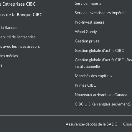
Service Impérial
 Entreprises CIBC
GAB
Service Investisseurs Impérial
Un
os de la Banque CIBC
CIBC.
nou
Pro-Investisseurs
Une
Une
fen
e la Banque
nouvelle
nouvelle
Wood Gundy
Une
s'af
fenêtre
bilité de l’entreprise
nouvelle
fenêtre
Gestion privée
s'affichera.
fenêtre
s avec les investisseurs
s'affichera
Gestion globale d’actifs CIBC
s’affichera.
des médias
dans
Gestion globale d’actifs CIBC –R
es
votre
institutionnelle
navigateur.
Marchés des capitaux
Une
nouvelle
Primes CIBC
Une
fenêtre
nouvelle
Nouveaux arrivants au Canada
s’affichera.
fenêtre
CIBC U.S.
En
(en anglais seulement)
s'affichera.
anglais
seulement.
Une
Assurance-dépôts de la SADC
Choi
nouvelle