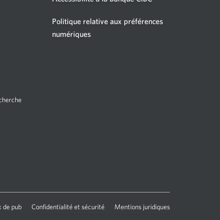
Politique relative aux préférences
e
velle
numériques
être
fichera.
echerche
En
anglais
seulement.
Une
x de pub
Confidentialité et sécurité
Mentions juridiques
nouvelle