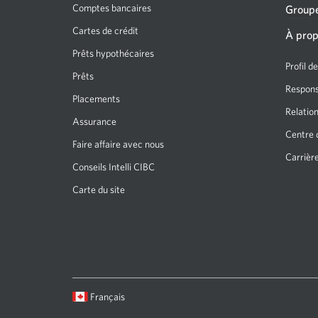
Comptes bancaires
Groupe
Cartes de crédit
À prop
Prêts hypothécaires
Profil d
Prêts
Responsa
Placements
Relation
Assurance
Centre 
Faire affaire avec nous
Carrièr
Conseils Intelli CIBC
Carte du site
Langue
Une
Français
sélectionnée:
boîte