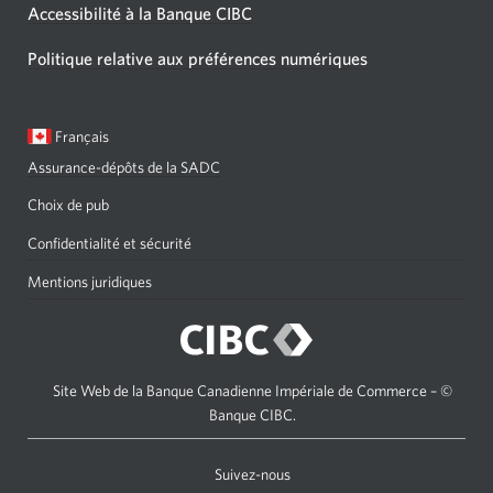
Accessibilité à la Banque CIBC
Politique relative aux préférences numériques
Langue
Une
Français
sélectionnée:
boîte
Assurance-dépôts de la SADC
de
dialogue
Choix de pub
s'affichera.
Confidentialité et sécurité
Mentions juridiques
Site Web de la Banque Canadienne Impériale de Commerce – ©
Banque CIBC.
Suivez-nous