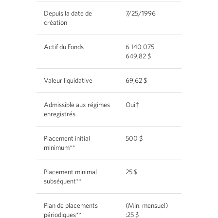
Depuis la date de
7/25/1996
création
Actif du Fonds
6 140 075
649,82 $
Valeur liquidative
69,62 $
Admissible aux régimes
Oui†
enregistrés
Placement initial
500 $
minimum**
Placement minimal
25 $
subséquent**
Plan de placements
(Min. mensuel)
périodiques**
:25 $