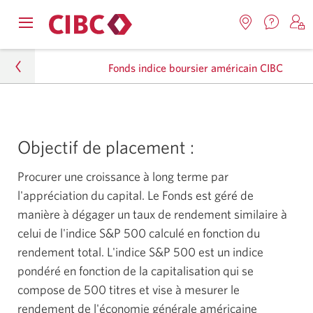
Nous
Opens
Emplacemen
O
contact
Passer
Passer
navigation
Une
u
Une
menu.
Fonds indice boursier américain CIBC
nouvel
nouvelle
s
à
au
fenêtr
fenêtre
C
s'affic
Services
contenu
s'affichera.
e
Particuliers
d
bancaires
Objectif de placement :
Placements
en
direct
Procurer une croissance à long terme par
Fonds mutuels
l'appréciation du capital. Le Fonds est géré de
Fonds de croissance
manière à dégager un taux de rendement similaire à
celui de l'indice S&P 500 calculé en fonction du
Fonds indice boursier américain CIBC
rendement total. L'indice S&P 500 est un indice
pondéré en fonction de la capitalisation qui se
compose de 500 titres et vise à mesurer le
rendement de l'économie générale américaine