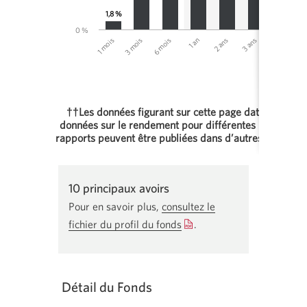
1,8 %
0 %
1 mois
3 ans
1 an
3 mois
4 ans
2 ans
6 mois
5 
††Les données figurant sur cette page datent du 30 
données sur le rendement pour différentes périodes 
rapports peuvent être publiées dans d’autres documen
End of interactive chart.
10 principaux avoirs
Pour en savoir plus,
consultez le
fichier du profil du fonds
Une
.
nouvelle
fenêtre
s'affichera.
Détail du Fonds