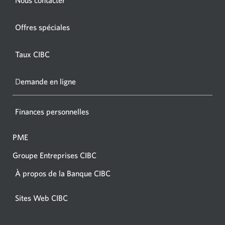
nouvel
nouvelle
fenêtr
fenêtre
Offres spéciales
s'affic
s’affichera.
dans
Taux CIBC
votre
navigat
D
emande en ligne
Finances personnelles
PME
Groupe Entreprises CIBC
À propos de la Banque CIBC
Sites Web CIBC