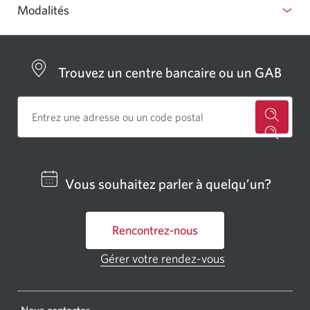
CIBC.
Modalités
Trouvez un centre bancaire ou un GAB
Cherch
un
centre
Vous souhaitez parler à quelqu’un?
bancai
ou
Rencontrez-nous
un
GAB
Gérer votre rendez-vous
Une
CIBC.
nouvelle
fenêtre
Une
s'affichera.
Une
Nous contacter