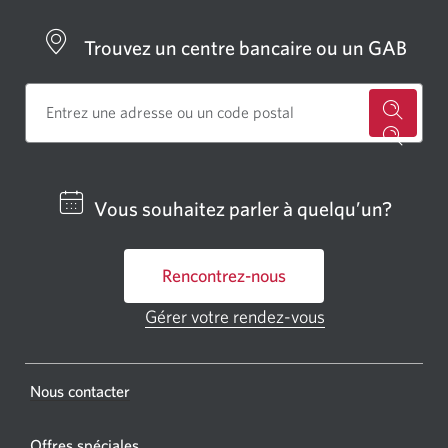
Trouvez un centre bancaire ou un GAB
Cherch
un
centre
Vous souhaitez parler à quelqu’un?
bancai
ou
Rencontrez-nous
un
GAB
Gérer votre rendez-vous
Une
CIBC.
nouvelle
fenêtre
Une
s'affichera.
Une
Nous contacter
nouvel
nouvelle
fenêtr
fenêtre
Offres spéciales