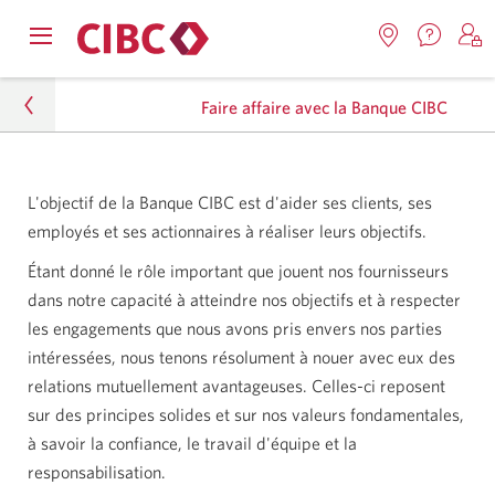
Nous
Opens
Emplacemen
O
contact
Passer
Passer
navigation
Une
u
Une
menu.
Faire affaire avec la Banque CIBC
nouvel
nouvelle
s
à
au
fenêtr
fenêtre
C
s'affic
Services
contenu
s'affichera.
e
À propos
d
bancaires
L'objectif de la Banque CIBC est d'aider ses clients, ses
employés et ses actionnaires à réaliser leurs objectifs.
Durabilité
en
Étant donné le rôle important que jouent nos fournisseurs
direct
À nos fournisseurs
dans notre capacité à atteindre nos objectifs et à respecter
les engagements que nous avons pris envers nos parties
Faire affaire avec la Banque CIBC
intéressées, nous tenons résolument à nouer avec eux des
relations mutuellement avantageuses. Celles-ci reposent
sur des principes solides et sur nos valeurs fondamentales,
à savoir la confiance, le travail d'équipe et la
responsabilisation.