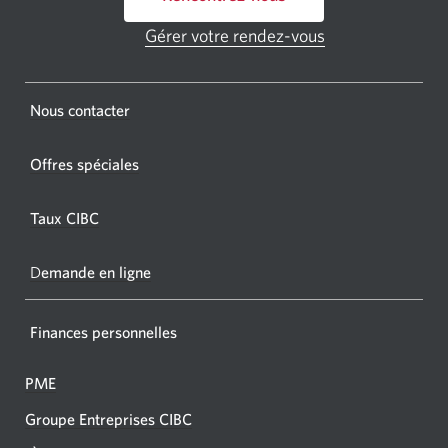
un
GAB
Gérer votre rendez-vous
Une
CIBC.
nouvelle
fenêtre
Une
s'affichera.
Une
Nous contacter
nouvel
nouvelle
fenêtr
fenêtre
Offres spéciales
s'affic
s’affichera.
dans
Taux CIBC
votre
navigat
D
emande en ligne
Finances personnelles
PME
Groupe Entreprises CIBC