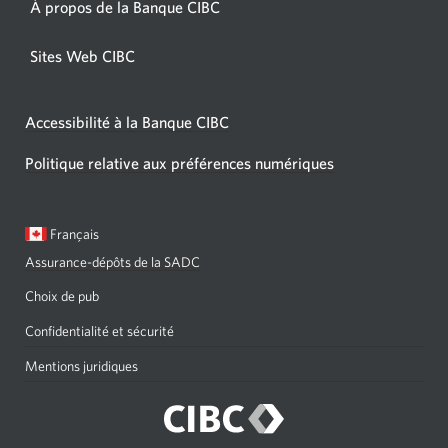
À propos de la Banque CIBC
Sites Web CIBC
Accessibilité à la Banque CIBC
Politique relative aux préférences numériques
Langue
Une
Français
sélectionnée:
boîte
Assurance-dépôts de la SADC
de
dialogue
Choix de pub
s'affichera.
Confidentialité et sécurité
Mentions juridiques