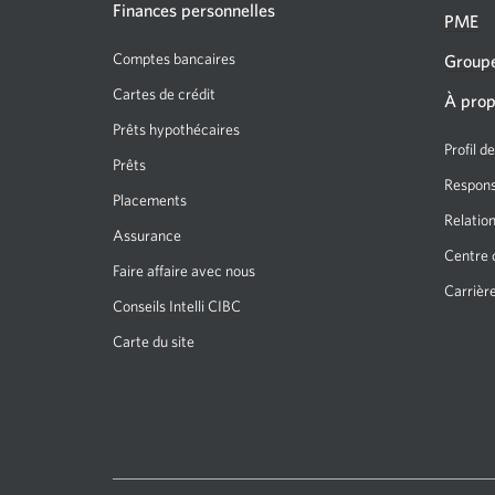
Finances personnelles
PME
s’affichera.
Comptes bancaires
Groupe
Cartes de crédit
À prop
Prêts hypothécaires
Profil d
Prêts
Responsa
Placements
Relation
Assurance
Centre 
Faire affaire avec nous
Carrièr
Conseils Intelli CIBC
Carte du site