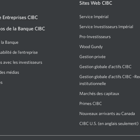
ou
Sites Web CIBC
un
Service Impérial
 Entreprises CIBC
GAB
Service Investisseurs Impérial
Un
os de la Banque CIBC
CIBC.
nou
Pro-Investisseurs
Une
Une
fen
e la Banque
nouvelle
nouvelle
Wood Gundy
Une
s'af
fenêtre
bilité de l’entreprise
nouvelle
fenêtre
Gestion privée
s'affichera.
fenêtre
s avec les investisseurs
s'affichera
Gestion globale d’actifs CIBC
s’affichera.
des médias
dans
Gestion globale d’actifs CIBC –R
es
votre
institutionnelle
navigateur.
Marchés des capitaux
Une
nouvelle
Primes CIBC
Une
fenêtre
nouvelle
Nouveaux arrivants au Canada
s’affichera.
fenêtre
CIBC U.S.
En
(en anglais seulement)
s'affichera.
anglais
seulement.