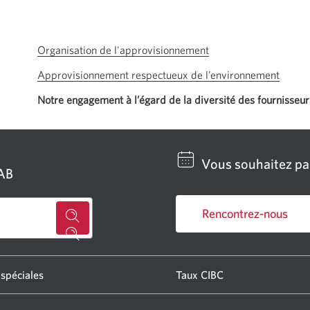
Organisation de l'approvisionnement
Approvisionnement respectueux de l’environnement
Notre engagement à l’égard de la diversité des fournisseur
Vous souhaitez par
GAB
Rencontrez-nous
Chercher
Une
un
nouvelle
centre
fenêtre
 spéciales
Taux CIBC
s'affichera.
bancaire