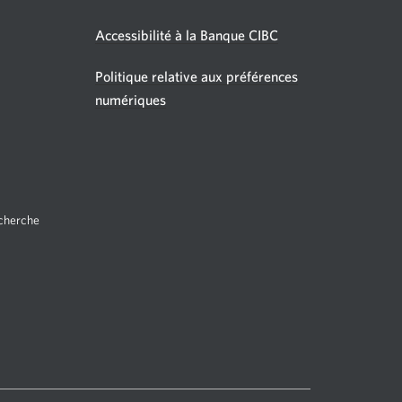
Accessibilité à la Banque CIBC
Politique relative aux préférences
e
velle
numériques
être
fichera.
echerche
En
anglais
seulement.