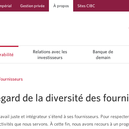
mpérial
Gestion privée
À propos
Sites CIBC
Passer
Passer
Passer
à
au
à
Services
contenu
la
bancaires
navigation
Relations avec les
Banque de
rabilité
investisseurs
demain
en
direct
fournisseurs
gard de la diversité des fourn
avail juste et intégrateur s'étend à ses fournisseurs. Pour respecter
lectivités que nous servons. À cette fin, nous avons recours à un pr