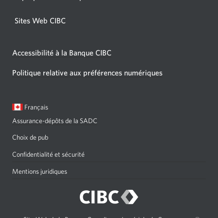
Sites Web CIBC
Accessibilité à la Banque CIBC
Politique relative aux préférences numériques
Langue
Une
Français
sélectionnée:
boîte
Assurance-dépôts de la SADC
de
dialogue
Choix de pub
s'affichera.
Confidentialité et sécurité
Mentions juridiques