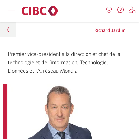
Nous
Opens
Emplacemen
O
contact
Passer
Passer
navigation
Une
u
Une
menu.
Richard Jardim
nouvel
nouvelle
s
à
au
fenêtr
fenêtre
C
s'affic
Services
contenu
s'affichera.
e
À propos
Premier vice-président à la direction et chef de la
d
bancaires
technologie et de l’information,
Technologie,
Profil de la Banque
en
Données et IA,
réseau Mondial
direct
Équipe de la haute direction
Richard Jardim