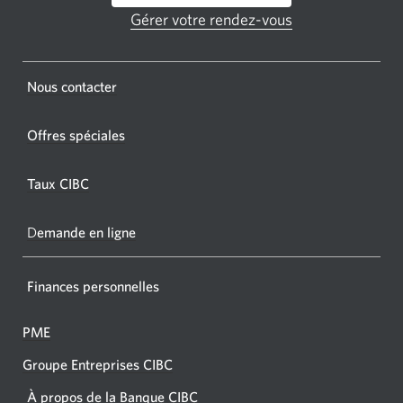
GAB
Gérer votre rendez-vous
Une
CIBC.
nouvelle
fenêtre
Une
s'affichera.
Une
Nous contacter
nouvel
nouvelle
fenêtr
fenêtre
Offres spéciales
s'affic
s’affichera.
dans
Taux CIBC
votre
navigat
D
emande en ligne
Finances personnelles
PME
Groupe Entreprises CIBC
À propos de la Banque CIBC