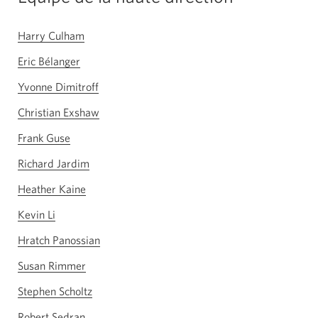
Harry Culham
Eric Bélanger
Yvonne Dimitroff
Christian Exshaw
Frank Guse
Richard Jardim
Heather Kaine
Kevin Li
Hratch Panossian
Susan Rimmer
Stephen Scholtz
Robert Sedran