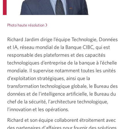
Photo haute résolution
de
Richard
Jardim.
Richard Jardim dirige l’équipe Technologie, Données
Une
et IA, réseau mondial de la Banque CIBC, qui est
nouvelle
responsable des plateformes et des capacités
fenêtre
s'affichera.
technologiques d’entreprise de la banque à l’échelle
mondiale. Il supervise notamment toutes les unités
d’exploitation stratégiques, ainsi que la
transformation technologique globale, le Bureau des
données et de l’intelligence artificielle, le Bureau du
chef de la sécurité, l’architecture technologique,
l’innovation et les opérations.
Richard et son équipe collaborent étroitement avec
des partenaires d’affaires pour fournir des solutions