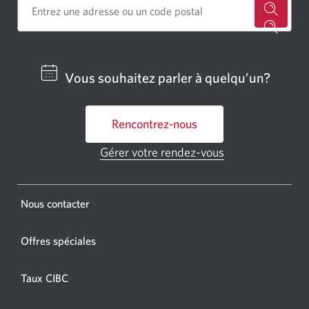
Cherch
un
centre
Vous souhaitez parler à quelqu’un?
bancai
ou
Rencontrez-nous
un
GAB
Gérer votre rendez-vous
Une
CIBC.
nouvelle
fenêtre
Une
s'affichera.
Une
Nous contacter
nouvel
nouvelle
fenêtr
fenêtre
Offres spéciales
s'affic
s’affichera.
dans
Taux CIBC
votre