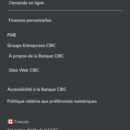
navigat
D
emande en ligne
Finances personnelles
PME
Groupe Entreprises CIBC
À propos de la Banque CIBC
Sites Web CIBC
Accessibilité à la Banque CIBC
Politique relative aux préférences numériques
Langue
Une
Français
sélectionnée:
boîte
Assurance-dépôts de la SADC