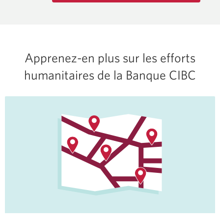
Une
nouvelle
fenêtre
s’affichera.
Apprenez-en plus sur les efforts
humanitaires de la Banque CIBC