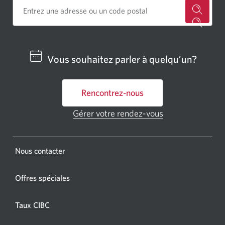
Cherch
un
centre
Vous souhaitez parler à quelqu’un?
bancai
ou
Rencontrez-nous
un
GAB
Gérer votre rendez-vous
Une
CIBC.
nouvelle
fenêtre
Une
s'affichera.
Une
Nous contacter
nouvel
nouvelle
fenêtr
fenêtre
Offres spéciales
s'affic
s’affichera.
dans
Taux CIBC
votre