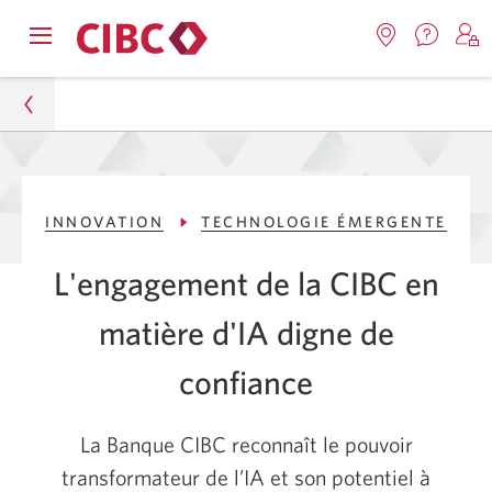
Nous
Opens
Emplacemen
O
contact
Passer
Passer
navigation
Une
u
Une
menu.
nouvel
nouvelle
s
à
au
fenêtr
fenêtre
C
s'affic
Services
contenu
s'affichera.
e
À propos
d
bancaires
INNOVATION
TECHNOLOGIE ÉMERGENTE
Banque de demain
en
direct
L'engagement de la CIBC en
Innovation
matière d'IA digne de
Technologie émergente
confiance
L'engagement de la CIBC en matière d'IA digne de
confiance
La Banque CIBC reconnaît le pouvoir
transformateur de l’IA et son potentiel à