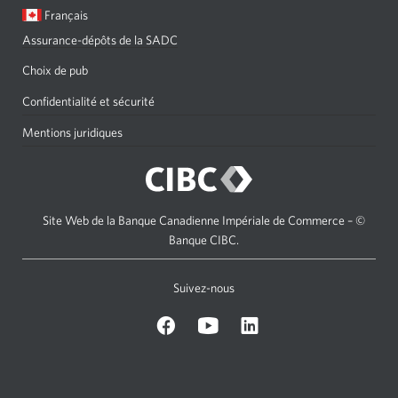
Langue
Une
Français
sélectionnée:
boîte
Assurance-dépôts de la SADC
de
dialogue
Choix de pub
s'affichera.
Confidentialité et sécurité
Mentions juridiques
Site Web de la Banque Canadienne Impériale de Commerce – ©
Banque CIBC.
Suivez-nous
sur
Sur
sur
Facebook.
Youtube.
LinkedIn.
Une
Une
Une
nouvelle
nouvelle
nouvelle
fenêtre
fenêtre
fenêtre