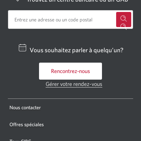
Cherch
un
centre
Vous souhaitez parler à quelqu’un?
bancai
ou
Rencontrez-nous
un
GAB
Gérer votre rendez-vous
Une
CIBC.
nouvelle
fenêtre
Une
s'affichera.
Une
Nous contacter
nouvel
nouvelle
fenêtr
fenêtre
Offres spéciales
s'affic
s’affichera.
dans