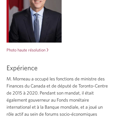
Photo haute résolution
de
William
F.
Expérience
Morneau.
Une
M. Morneau a occupé les fonctions de ministre des
nouvelle
Finances du Canada et de député de Toronto-Centre
fenêtre
de 2015 à 2020. Pendant son mandat, il était
s'affichera.
également gouverneur au Fonds monétaire
international et à la Banque mondiale, et a joué un
rôle actif au sein de forums socio-économiques