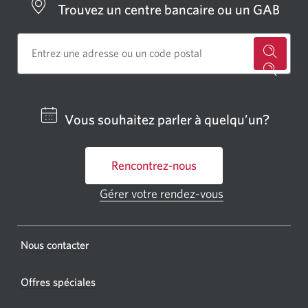
Trouvez un centre bancaire ou un GAB
Cherch
un
centre
Vous souhaitez parler à quelqu’un?
bancai
ou
Rencontrez-nous
un
GAB
Gérer votre rendez-vous
Une
CIBC.
nouvelle
fenêtre
Une
s'affichera.
Une
Nous contacter
nouvel
nouvelle
fenêtr
fenêtre
Offres spéciales
s'affic
s’affichera.