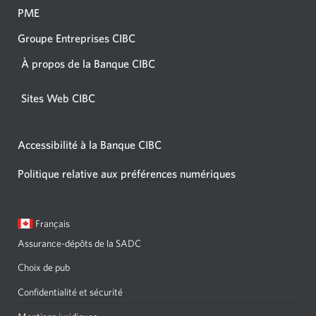
PME
Groupe Entreprises CIBC
À propos de la Banque CIBC
Sites Web CIBC
Accessibilité à la Banque CIBC
Politique relative aux préférences numériques
Langue
Une
Français
sélectionnée:
boîte
Assurance-dépôts de la SADC
de
dialogue
Choix de pub
s'affichera.
Confidentialité et sécurité