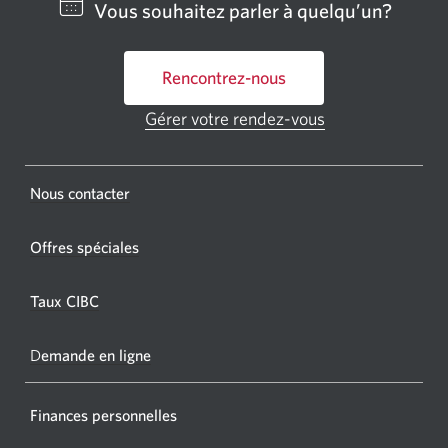
Vous souhaitez parler à quelqu’un?
bancai
ou
Rencontrez-nous
un
GAB
Gérer votre rendez-vous
Une
CIBC.
nouvelle
fenêtre
Une
s'affichera.
Une
Nous contacter
nouvel
nouvelle
fenêtr
fenêtre
Offres spéciales
s'affic
s’affichera.
dans
Taux CIBC
votre
navigat
D
emande en ligne
Finances personnelles