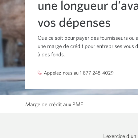
une longueur d’av
barre
d'espacement
pour
naviguer
vos dépenses
parmi
les
options
du
Que ce soit pour payer des fournisseurs ou a
menu
une marge de crédit pour entreprises vous 
ou
pour
à des fonds.
ouvrir
un
sous-
menu.
Appelez-nous au 1 877 248-4029
Votre
La
application
touche
d'échappement
téléphone
pour
s’ouvrira.
fermer
un
Marge de crédit aux PME
sous-
menu
et
retourner
aux
options
du
L’exercice d’un