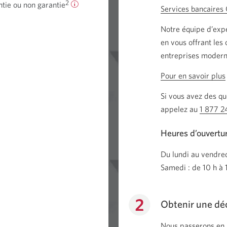
2
tie ou non garantie
Pour
Services bancaires 
en
Notre équipe d’exp
savoir
en vous offrant les 
plus
entreprises modern
sur
les
Pour en savoir plus
marges
Si vous avez des qu
de
appelez au
1 877 
crédit
garanties
Heures d’ouvertu
ou
non
Du lundi au vendred
garanties.
Samedi : de 10 h à 
Une
boîte
de
Obtenir une dé
dialogue
Nous passerons en 