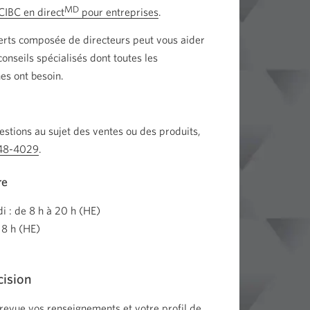
MD
CIBC en direct
pour entreprises
.
erts composée de directeurs peut vous aider
conseils spécialisés dont toutes les
es ont besoin.
estions au sujet des ventes ou des produits,
248-4029
Votre
.
application
re
téléphone
s'ouvrira.
i : de 8 h à 20 h (HE)
18 h (HE)
cision
revue vos renseignements et votre profil de