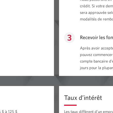
s’affichera.
crédit. Si votre de
sera approuvée selo
modalités de rembo
Recevoir les fo
Après avoir accepté
pouvez commencer à
compte bancaire d’
jours pour la plup
Taux d’intérêt
 $ à 125 $
Les taux diffèrent d’un empr