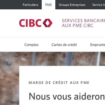
Particuliers
PME
Groupe Entreprises
Service I
SERVICES BANCAIR
AUX PME CIBC
Utilisez
les
Comptes
Cartes de crédit
Emprunt
flèches
gauche
et
droite
pour
naviguer
parmi
les
options
du
MARGE DE CRÉDIT AUX PME
menu
principal.
Les
Nous vous aideron
flèches
ou
la