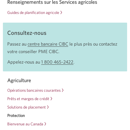
Renseignements sur les Services agricoles
Guides de planification agricole
Consultez-nous
Passez au
centre bancaire CIBC
Une
le plus près ou contactez
votre conseiller PME CIBC.
nouvelle
fenêtre
Appelez-nous au
1 800 465-2422
Votre
.
s'affichera
application
dans
téléphone
Agriculture
votre
s'ouvrira.
navigateur.
Opérations bancaires courantes
Prêts et marges de crédit
Solutions de placement
Protection
Bienvenue au Canada