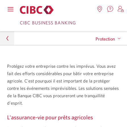
Nous
Opens
Emplacemen
O
contact
Passer
Passer
navigation
Une
u
CIBC BUSINESS BANKING
Une
menu.
nouvel
nouvelle
s
à
au
fenêtr
fenêtre
C
s'affic
Protection
Services
contenu
s'affichera.
e
d
bancaires
PME
en
Assurance vie pour prêts aux entreprises et
Protégez votre entreprise contre les imprévus. Vous avez
prêts agricoles
direct
Services agricoles
fait des efforts considérables pour bâtir votre entreprise
agricole. C'est pourquoi il est important de la protéger
Protection
contre les événements imprévisibles. Les solutions sensées
de la Banque CIBC vous procureront une tranquillité
d'esprit.
L'assurance-vie pour prêts agricoles