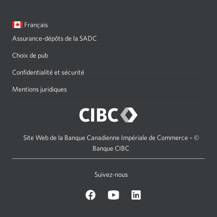
Langue
Une
Français
sélectionnée:
boîte
Assurance-dépôts de la SADC
de
dialogue
Choix de pub
s'affichera.
Confidentialité et sécurité
Mentions juridiques
Site Web de la Banque Canadienne Impériale de Commerce – ©
Banque CIBC
Suivez-nous
Facebook
Youtube
C
icon
icon
I
B
C