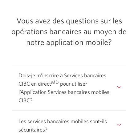
en
direct
Vous avez des questions sur les
opérations bancaires au moyen de
notre application mobile?
Dois-je m’inscrire à Services bancaires
MD
CIBC en direct
pour utiliser
l’Application Services bancaires mobiles
CIBC?
Sélectionner
pour
Les services bancaires mobiles sont-ils
afficher
sécuritaires?
ou
Sélectionner