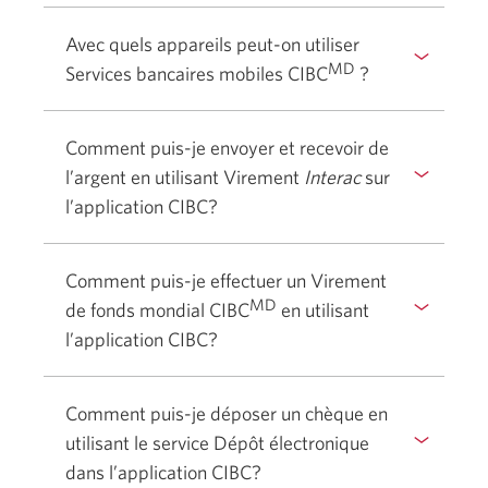
masquer
pour
la
Avec quels appareils peut-on utiliser
afficher
MD
réponse
Services bancaires mobiles CIBC
?
ou
Sélectionner
masquer
pour
la
Comment puis-je envoyer et recevoir de
afficher
réponse
l’argent en utilisant Virement
Interac
sur
ou
l’application CIBC?
masquer
Sélectionner
la
pour
réponse
Comment puis-je effectuer un Virement
afficher
MD
de fonds mondial CIBC
en utilisant
ou
l’application CIBC?
masquer
Sélectionner
la
pour
réponse
Comment puis-je déposer un chèque en
afficher
utilisant le service Dépôt électronique
ou
dans l’application CIBC?
masquer