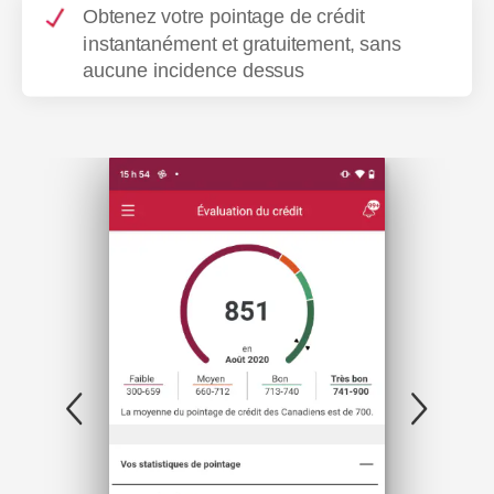
Obtenez votre pointage de crédit
instantanément et gratuitement, sans
aucune incidence dessus
Item
1
of
4
Image
Im
précédente
su