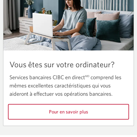
Vous êtes sur votre ordinateur?
Services bancaires CIBC en direct
comprend les
MD
mêmes excellentes caractéristiques qui vous
aideront à effectuer vos opérations bancaires.
Pour en savoir plus
sur
Services
bancaires
CIBC