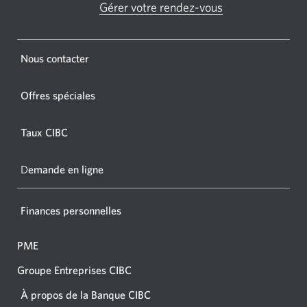
GAB
Gérer votre rendez-vous
Une
CIBC.
nouvelle
fenêtre
Une
s'affichera.
Une
Nous contacter
nouvel
nouvelle
fenêtr
fenêtre
Offres spéciales
s'affic
s’affichera.
dans
Taux CIBC
votre
navigat
D
emande en ligne
Finances personnelles
PME
Groupe Entreprises CIBC
À propos de la Banque CIBC