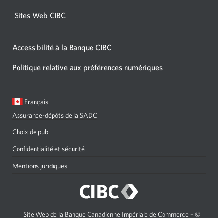
Sites Web CIBC
Accessibilité à la Banque CIBC
Politique relative aux préférences numériques
Langue
Une
Français
sélectionnée:
boîte
Assurance-dépôts de la SADC
de
dialogue
Choix de pub
s'affichera.
Confidentialité et sécurité
Mentions juridiques
Site Web de la Banque Canadienne Impériale de Commerce – ©