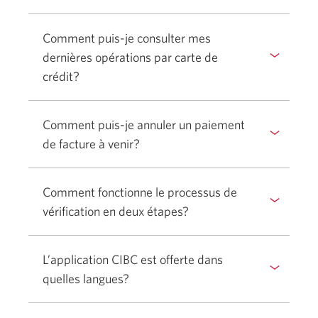
Sélectionner
la
pour
réponse
Comment puis-je consulter mes
afficher
dernières opérations par carte de
ou
crédit?
masquer
Sélectionner
la
pour
réponse
Comment puis-je annuler un paiement
afficher
de facture à venir?
ou
Sélectionner
masquer
pour
la
Comment fonctionne le processus de
afficher
réponse
vérification en deux étapes?
ou
Sélectionner
masquer
pour
la
L’application CIBC est offerte dans
afficher
réponse
quelles langues?
Sélectionner
ou
pour
masquer
afficher