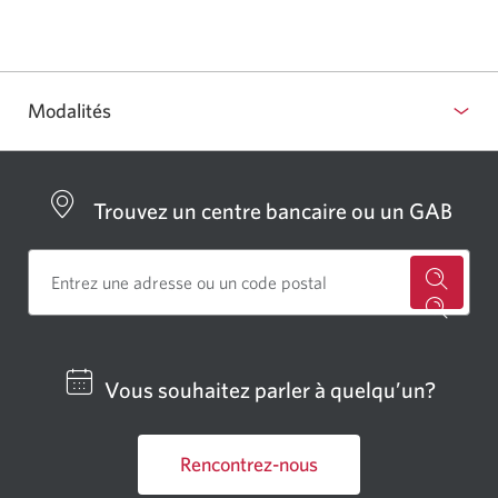
la
ou
réponse
masquer
Modalités
Sélectionner
pour
afficher
Trouvez un centre bancaire ou un GAB
ou
masquer
les
Cherch
modalités
un
centre
Vous souhaitez parler à quelqu’un?
bancai
ou
Rencontrez-nous
un