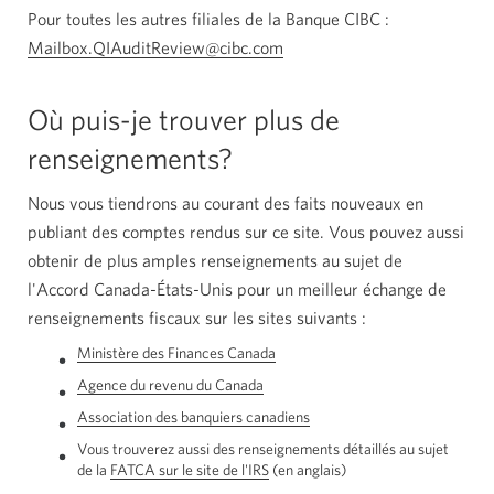
application
Pour toutes les autres filiales de la Banque
CIBC :
courriel
Mailbox.QIAuditReview@cibc.com
Votre application courriel s’
s’ouvrira.
Où puis-je trouver plus de
renseignements?
Nous vous tiendrons au courant des faits nouveaux en
publiant des comptes rendus sur ce site. Vous pouvez aussi
obtenir de plus amples renseignements au sujet de
l'Accord Canada-États-Unis pour un meilleur échange de
renseignements fiscaux sur les sites suivants :
Ministère des Finances Canada
Une
nouvelle
Agence du revenu du Canada
Une
fenêtre
nouvelle
s'affichera.
Association des banquiers canadiens
Une
fenêtre
nouvelle
s'affichera.
Vous trouverez aussi des renseignements détaillés au sujet
fenêtre
de la
FATCA sur le site de l'IRS
En
(en anglais)
s'affichera.
anglais.