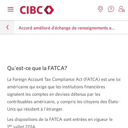
Nous
Opens
Emplacemen
O
contact
Passer
Passer
navigation
Une
u
Une
menu.
Accord amélioré d’échange de renseignements entre le Canada et les États-Unis/FATCA
nouvel
nouvelle
s
à
au
fenêtr
fenêtre
C
s'affic
Services
contenu
s'affichera.
e
Mentions juridiques
d
bancaires
Accord amélioré d’échange de renseignements
en
entre le Canada et les États-Unis/FATCA
Qu'est-ce que la FATCA?
direct
La Foreign Account Tax Compliance Act (FATCA) est une loi
américaine qui exige que les institutions financières
signalent les comptes en devises détenus par les
contribuables américains, y compris les citoyens des États-
Unis qui résident à l'étranger.
Les dispositions de la FATCA sont entrées en vigueur le
er
1
juillet 2014.