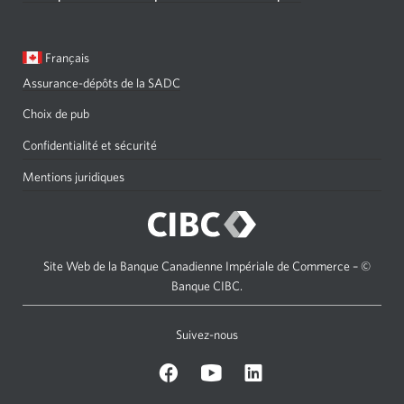
Langue
Une
Français
sélectionnée:
boîte
Assurance-dépôts de la SADC
de
dialogue
Choix de pub
s'affichera.
Confidentialité et sécurité
Mentions juridiques
Site Web de la Banque Canadienne Impériale de Commerce – ©
Banque CIBC.
Suivez-nous
sur
Sur
sur
Facebook.
Youtube.
LinkedIn.
Une
Une
Une