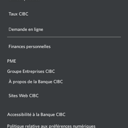
s'affic
s’affichera.
dans
Taux CIBC
votre
navigat
D
emande en ligne
Finances personnelles
PME
Groupe Entreprises CIBC
À propos de la Banque CIBC
Sites Web CIBC
Accessibilité à la Banque CIBC
Politique relative aux préférences numériques