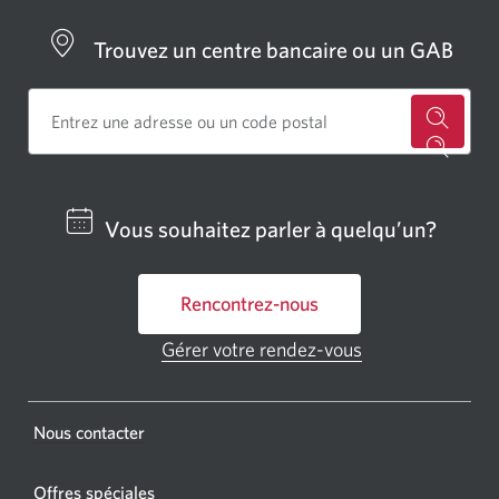
Trouvez un centre bancaire ou un GAB
Cherch
un
centre
Vous souhaitez parler à quelqu’un?
bancai
ou
Rencontrez-nous
un
GAB
Gérer votre rendez-vous
Une
CIBC.
nouvelle
fenêtre
Une
s'affichera.
Une
Nous contacter
nouvel
nouvelle
fenêtr
fenêtre
Offres spéciales