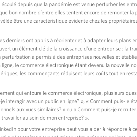
t écoulé depuis que la pandémie est venue perturber les entre
 que bon nombre d’entre elles tentent encore de remonter la p
révélée être une caractéristique évidente chez les propriétaire
 derniers ont appris à réorienter et à adapter leurs plans e
uvert un élément clé de la croissance d’une entreprise : la tr
perturbation a permis à des entreprises nouvelles et établies
 ligne, le commerce électronique étant devenu la nouvelle no
ériques, les commençants réduisent leurs coûts tout en rest
uement qui entoure le commerce électronique, plusieurs quest
 interagir avec un public en ligne? », « Comment puis-je éta
ionnels aux vues similaires? » ou « Comment puis-je recruter
travailler au sein de mon entreprise? ».
inkedIn pour votre entreprise peut vous aider à répondre à c