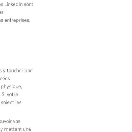
es LinkedIn sont
es
es entreprises.
us y toucher par
nnées
u physique,
 Si votre
soient les
ouvoir vos
n y mettant une