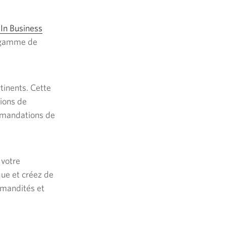
In Business
e gamme de
tinents. Cette
tions de
ommandations de
 votre
que et créez de
mmandités et