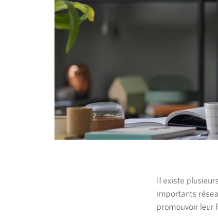
menu
principal.
Il existe plusieu
importants résea
promouvoir leur 