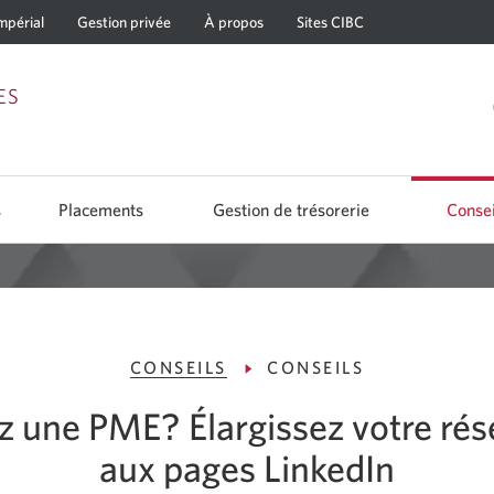
mpérial
Gestion privée
À propos
Sites CIBC
Passer
Passer
Passer
ES
à
au
à
Services
contenu
la
bancaires
navigation
s
Placements
Gestion de trésorerie
Consei
en
direct
CONSEILS
CONSEILS
z une PME? Élargissez votre rés
aux pages LinkedIn