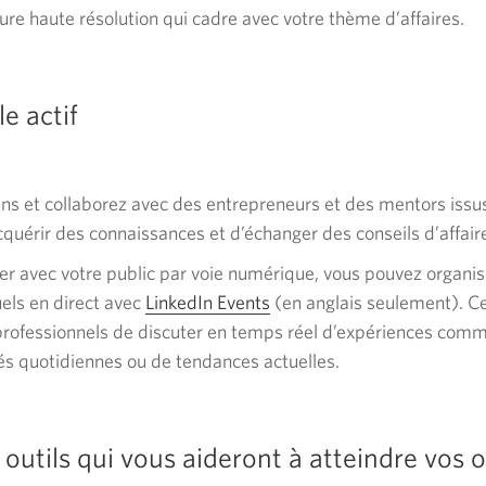
re haute résolution qui cadre avec votre thème d’affaires.
e actif
ens et collaborez avec des entrepreneurs et des mentors issu
cquérir des connaissances et d’échanger des conseils d’affair
 avec votre public par voie numérique, vous pouvez organis
els en direct avec
LinkedIn Events
En
(en anglais seulement). 
rofessionnels de discuter en temps réel d’expériences commu
anglais
tés quotidiennes ou de tendances actuelles.
seulement.
Une
nouvelle
fenêtre
 outils qui vous aideront à atteindre vos o
s'affichera.