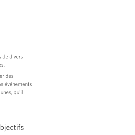
s de divers
es.
er des
Ces événements
nes, qu’il
bjectifs