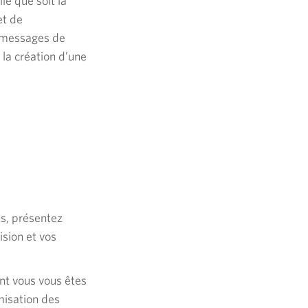
le que soit la
et de
s messages de
la création d’une
s, présentez
ision et vos
nt vous vous êtes
misation des