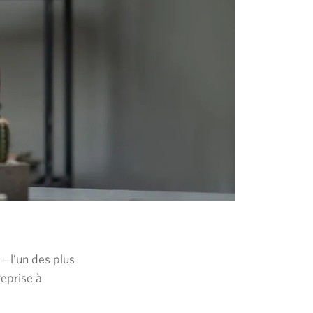
Une nouvelle fenêtre s'affichera.
̶ l’un
des plus
reprise à