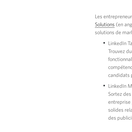
Les entrepreneur
Solutions
En
(en ang
solutions de mar
anglais
seuleme
LinkedIn Ta
Une
Trouvez du
nouvell
fonctionna
fenêtre
compétence
s'affich
candidats 
LinkedIn M
Sortez des
entreprise 
solides re
des public