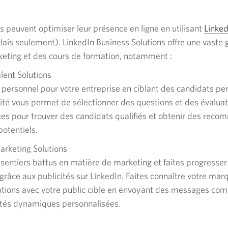
s peuvent optimiser leur présence en ligne en utilisant
Linked
lais seulement). LinkedIn Business Solutions offre une vast
keting et des cours de formation,
notamment :
nt.
lent Solutions
 personnel pour votre entreprise en ciblant des candidats per
e
lité vous permet de sélectionner des questions et des évalua
s pour trouver des candidats qualifiés et obtenir des rec
era.
potentiels.
arketing Solutions
 sentiers battus en matière de marketing et faites progresser
grâce aux publicités sur LinkedIn. Faites connaître votre mar
lations avec votre public cible en envoyant des messages co
ités dynamiques personnalisées.