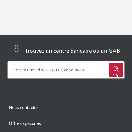
fenêtre
s'affichera.
Trouvez un centre bancaire ou un GAB
for
a
CIBC
bankin
Opens
Nous contacter
centre
a
or
new
Offres spéciales
ATM.
window.