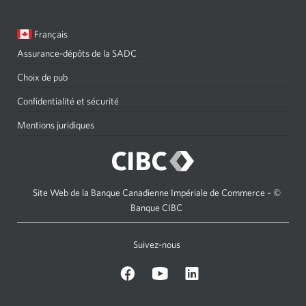
Langue
Une
Français
sélectionnée:
boîte
Assurance-dépôts de la SADC
de
dialogue
Choix de pub
s'affichera.
Confidentialité et sécurité
Mentions juridiques
Site Web de la Banque Canadienne Impériale de Commerce – ©
Banque CIBC
Suivez-nous
Facebook
Youtube
C
icon
icon
I
B
C