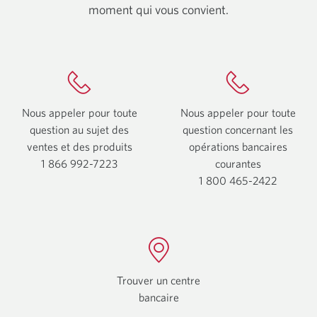
moment qui vous convient.
Nous appeler pour toute
Nous appeler pour toute
question au sujet des
question concernant les
ventes et des produits
opérations bancaires
1 866 992-7223
Votre
courantes
application
1 800 465-2422
Votre
téléphone
applicat
s’ouvrira.
télépho
s’ouvrira
Trouver un centre
bancaire
Une
nouvelle