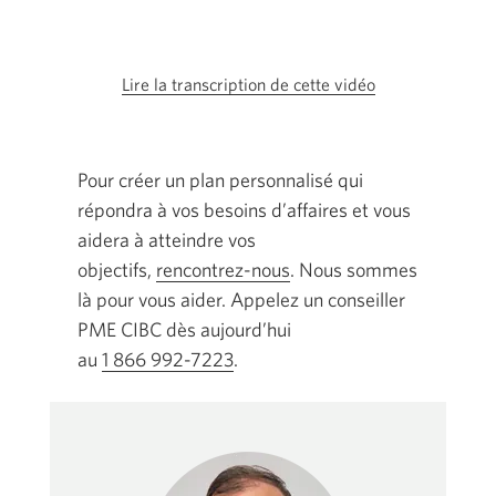
Lire la transcription de cette vidéo
Une
nouvelle
fenêtre
s’affichera.
Pour créer un plan personnalisé qui
répondra à vos besoins d’affaires et vous
aidera à atteindre vos
objectifs,
rencontrez-nous
Une
. Nous sommes
là pour vous aider. Appelez un conseiller
nouvelle
PME CIBC dès aujourd’hui
fenêtre
au
1 866 992-7223
Votre application de téléphone s
.
s’affichera.