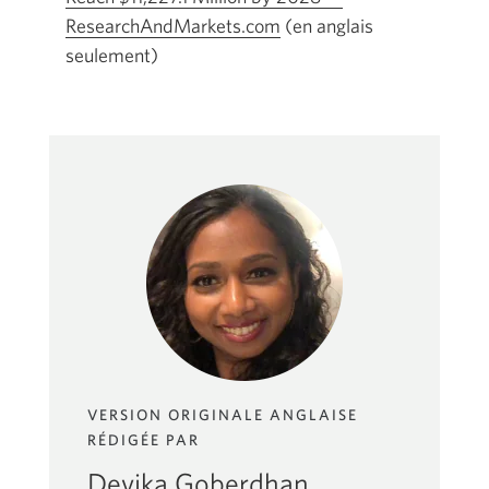
ResearchAndMarkets.com
Une
(en anglais
seulement)
nouvelle
fenêtre
s’affichera.
VERSION ORIGINALE ANGLAISE
RÉDIGÉE PAR
Devika Goberdhan