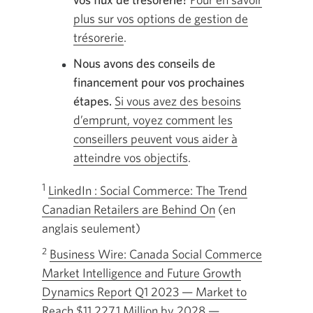
plus sur vos options de gestion de
trésorerie
.
Nous avons des conseils de
financement pour vos prochaines
étapes.
Si vous avez des besoins
d’emprunt, voyez comment les
conseillers peuvent vous aider à
atteindre vos objectifs
.
1
LinkedIn : Social Commerce: The Trend
Canadian Retailers are Behind On
Une
(en
anglais seulement)
nouvelle
fenêtre
2
Business Wire: Canada Social Commerce
s’affichera.
Market Intelligence and Future Growth
Dynamics Report Q1 2023 — Market to
Reach $11,227.1 Million by 2028 —