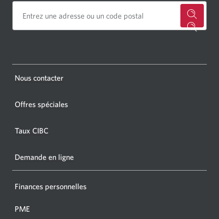
for
a
CIBC
bankin
Opens
Nous contacter
centre
a
or
new
Offres spéciales
ATM.
window.
Opens
Taux CIBC
a
new
Demande en ligne
window
Finances personnelles
PME