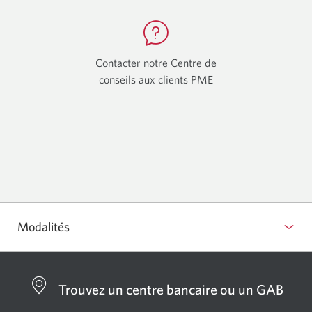
s’affiche
Contacter notre Centre de
conseils aux clients PME
Une
nouvelle
fenêtre
s'affichera.
Modalités
Trouvez un centre bancaire ou un GAB