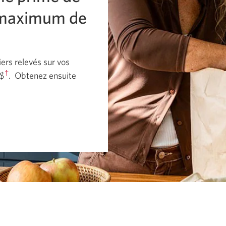
n maximum de
ers relevés sur vos
†
 $
.
Obtenez ensuite
.