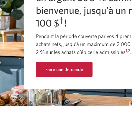
bienvenue, jusqu’à u
†
100 $
!
Pendant la période couverte par vos 4 premi
achats nets, jusqu’à un maximum de
2 000
1
,
2
2 %
sur les achats d’épicerie
admissibles
Faire une demande
Faire
une
demande
de
carte
Dividendes
CIBC
Visa.
Une
nouvelle