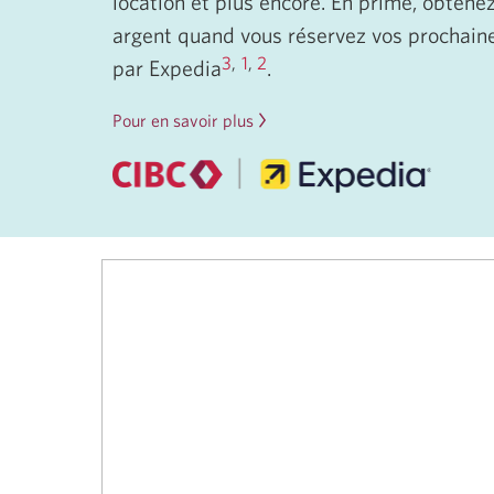
location et plus encore. En prime, obtene
argent quand vous réservez vos prochain
3
,
1
,
2
par Expedia
.
Pour en savoir plus
sur
CIBC
par
Expedia.