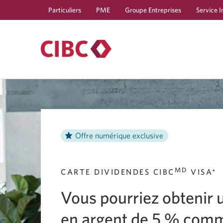
Particuliers
PME
Groupe Entreprises
Service I
Offre numérique exclusive
MD
CARTE DIVIDENDES
CIBC
VISA*
Vous pourriez obtenir 
en argent de
5 %
comm