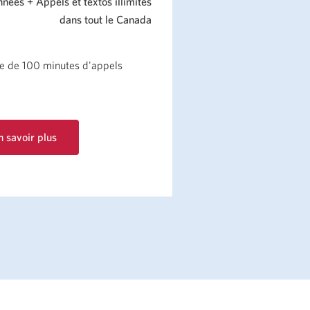
nées + Appels et textos illimités
dans tout le Canada
ue de 100 minutes d'appels
n savoir plus
.
le
e
hera.