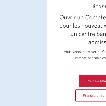
ÉTAPE
Ouvrir un Compte 
pour les nouveaux
un centre ban
admiss
Vous venez d'arriver au 
compte bancaire co
Pour en savo
sur
le
Prendre un re
Compte
Intelli
Une