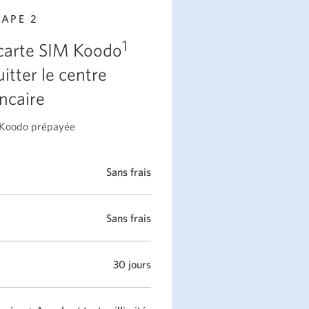
TAPE 2
1
 carte SIM Koodo
itter le centre
ncaire
 Koodo prépayée
Sans frais
Sans frais
30 jours