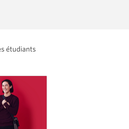
fenêtre
s'affichera.
es étudiants