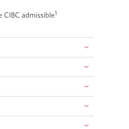
1
e CIBC admissible