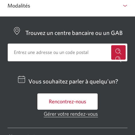
Modalités
Trouvez un centre bancaire ou un GAB
Cherch
un
centre
Vous souhaitez parler à quelqu’un?
bancai
ou
Rencontrez-nous
un
GAB
Gérer votre rendez-vous
Une
CIBC.
nouvelle
fenêtre
Une
s'affichera.