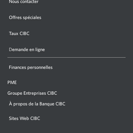
Une
Nous contacter
nouvel
nouvelle
fenêtr
fenêtre
Offres spéciales
s'affic
s’affichera.
dans
Taux CIBC
votre
navigat
D
emande en ligne
Finances personnelles
PME
Groupe Entreprises CIBC
À propos de la Banque CIBC
Sites Web CIBC