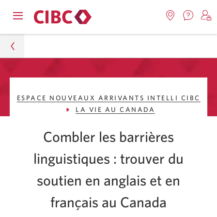
Nous
Opens
Emplacemen
O
contact
Passer
Passer
navigation
Une
u
Une
menu.
nouvel
nouvelle
s
à
au
fenêtr
fenêtre
C
s'affic
Services
contenu
s'affichera.
e
Journeys
d
bancaires
ESPACE NOUVEAUX ARRIVANTS INTELLI CIBC
Espace Nouveaux arrivants Intelli CIBC
en
LA VIE AU CANADA
direct
La vie au Canada
Combler les barrières
Soutien linguistique pour les nouveaux arrivants au
linguistiques : trouver du
Canada
soutien en anglais et en
français au Canada