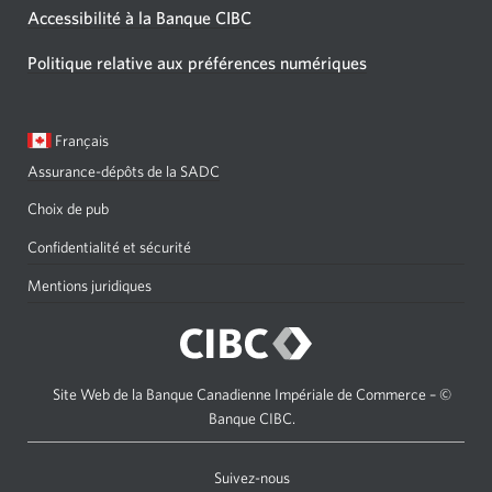
Accessibilité à la Banque CIBC
Politique relative aux préférences numériques
Langue
Une
Français
sélectionnée:
boîte
Assurance-dépôts de la SADC
de
dialogue
Choix de pub
s'affichera.
Confidentialité et sécurité
Mentions juridiques
Site Web de la Banque Canadienne Impériale de Commerce – ©
Banque CIBC.
Suivez-nous