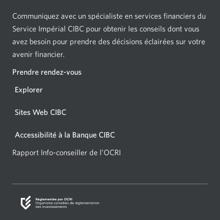
Communiquez avec un spécialiste en services financiers du
Service Impérial CIBC pour obtenir les conseils dont vous
avez besoin pour prendre des décisions éclairées sur votre
avenir financier.
Prendre rendez-vous
Une
nouvelle
Explorer
fenêtre
s'affichera
Sites Web CIBC
Accessibilité à la Banque CIBC
Rapport Info-conseiller de l’OCRI
Une
nouvelle
fenêtre
s’affichera.