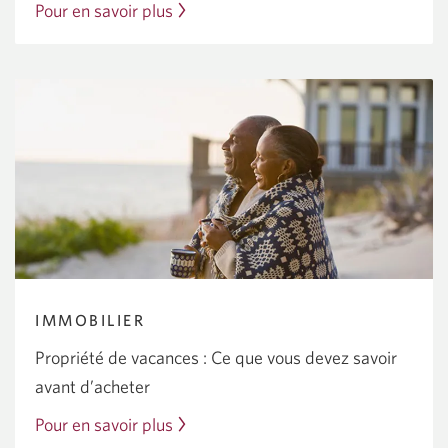
Pour en savoir plus
sur
trois
options
lorsque
vous
planifiez
des
générations
d’aventures
familiales.
IMMOBILIER
Propriété de
vacances :
Ce que vous devez savoir
avant d’acheter
Pour en savoir plus
sur