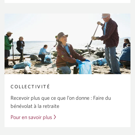
ce
que
vous
devez
savoir
avant
d’acheter.
COLLECTIVITÉ
Recevoir plus que ce que l’on
donne :
Faire du
bénévolat à la retraite
Pour en savoir plus
sur
le
bénévolat