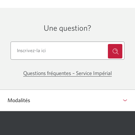
fenêtre
s'affichera.
Une question?
Questions fréquentes – Service Impérial
Modalités