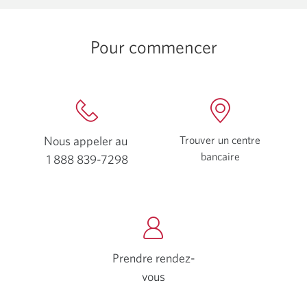
font
preuve
Pour commencer
d’innovation
en
matière
de
retraite.
Nous appeler au
Trouver un centre
bancaire
Une
1 888 839-7298
Votre
nouvelle
application
fenêtre
téléphone
s'affichera.
s'ouvrira.
Prendre rendez-
vous
Une
nouvelle