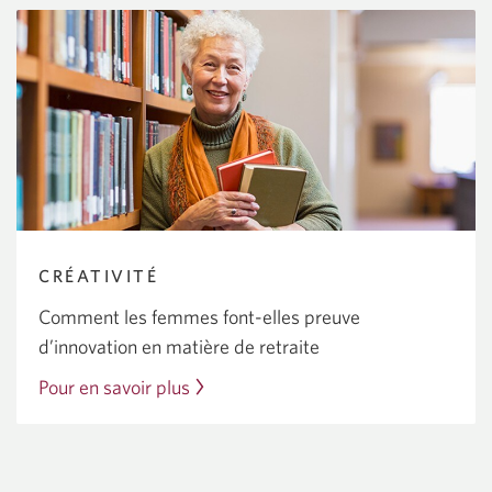
à
la
retraite.
CRÉATIVITÉ
Comment les femmes
font-elles
preuve
d’innovation en matière de retraite
Pour en savoir plus
sur
comment
les
femmes