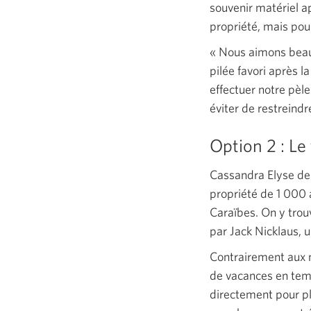
souvenir matériel a
propriété, mais pour
« Nous aimons
beau
pilée favori après l
effectuer notre pèl
éviter de restreindre
Option
2 :
Le 
Cassandra Elyse de 
propriété de
1 000
Caraïbes. On y trouv
par Jack Nicklaus, 
Contrairement aux m
de vacances en te
directement pour pl