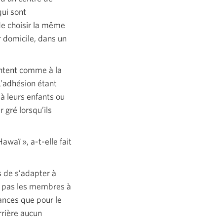
qui sont
de choisir la même
 domicile, dans un
sentent comme à la
L’adhésion étant
à leurs enfants ou
 gré lorsqu’ils
Hawaï »,
a-t-elle fait
 de s’adapter à
nt pas les membres à
ances que pour le
rrière aucun