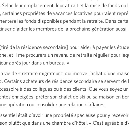
 Selon leur emplacement, leur attrait et la mise de fonds ou 
, certaines propriétés de vacances locatives pourraient repr
entera les fonds disponibles pendant la retraite. Dans certai
tinuer d’aider les membres de la prochaine génération aussi,
[tiré de la résidence secondaire] pour aider à payer les étud
he, et il me procurera un revenu de retraite régulier pour lequ
 jour après jour dans un
bureau. »
 la vie de
« retraité
migrateur »
qui motive l’achat d’une mais
d. Certains acheteurs de résidence secondaire se servent de 
ccessoire à des collègues ou à des clients. Que vous soyez un
ntes enneigées, prêter son chalet de ski ou sa maison en bo
’une opération ou consolider une relation d’affaires.
ssentiel était d’avoir une propriété spacieuse pour y recevoir
ison plutôt que dans une chambre d’hôtel.
« C’est
agréable d’o