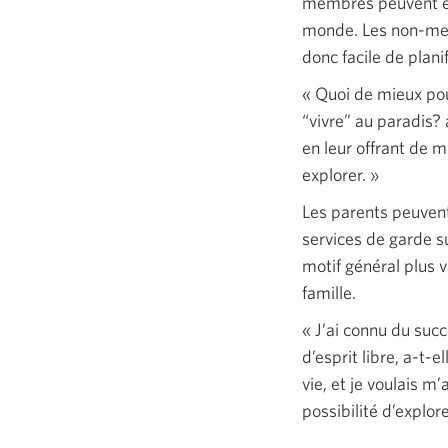
membres peuvent éc
monde. Les non-memb
donc facile de plan
« Quoi
de mieux pou
“vivre” au paradis?
en leur offrant de m
explorer. »
Les parents peuvent 
services de garde su
motif général plus 
famille.
« J’ai
connu du succè
d’esprit libre, a-t-
vie, et je voulais m
possibilité d’explor