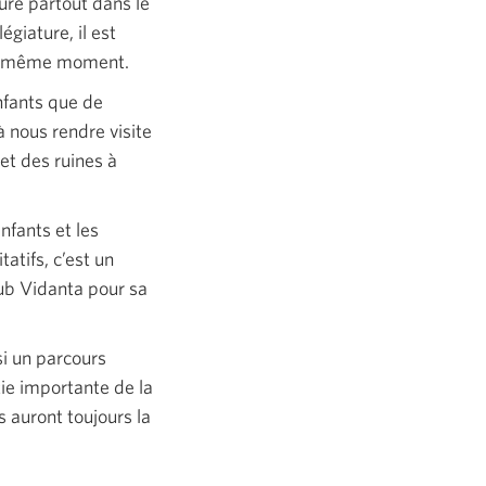
re partout dans le
giature, il est
 au même moment.
nfants que de
à nous rendre visite
et des ruines à
nfants et les
atifs, c’est un
ub Vidanta pour sa
si un parcours
tie importante de la
s auront toujours la