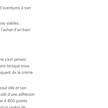
 d’aventures à son
ions
viables :
 l’achat d’un bien
ne s’est jamais
unir lorsque nous
iquant de la crème
our elle et son
 coût d’une adhésion
ne 4 800 points
 d’un centre de