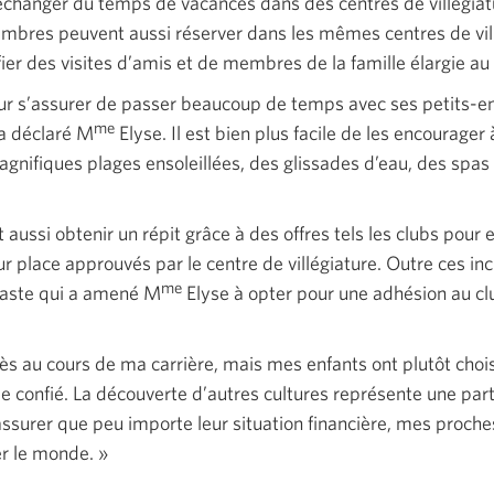
hanger du temps de vacances dans des centres de villégiatu
res peuvent aussi réserver dans les mêmes centres de villé
ifier des visites d’amis et de membres de la famille élargie
r s’assurer de passer beaucoup de temps avec ses petits-e
me
 a déclaré M
Elyse. Il est bien plus facile de les encourager 
agnifiques plages ensoleillées, des glissades d’eau, des spas 
aussi obtenir un répit grâce à des offres tels les clubs pour e
r place approuvés par le centre de villégiature. Outre ces incit
me
vaste qui a amené M
Elyse à opter pour une adhésion au cl
s au cours de ma carrière, mais mes enfants ont plutôt choi
elle confié. La découverte d’autres cultures représente une par
’assurer que peu importe leur situation financière, mes proche
er le
monde. »