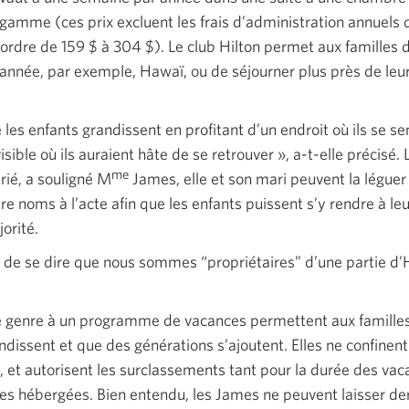
 gamme (ces prix excluent les frais d’administration annuels 
’ordre de 159 $ à 304 $). Le club Hilton permet aux familles 
année, par exemple, Hawaï, ou de séjourner plus près de leur
 les enfants grandissent en profitant d’un endroit où ils se 
isible où ils auraient hâte de se
retrouver »,
a-t-elle précisé. 
me
rié, a souligné M
James, elle et son mari peuvent la léguer 
re noms à l’acte afin que les enfants puissent s’y rendre à leur
jorité.
l de se dire que nous sommes “propriétaires” d’une partie
d’
e genre à un programme de vacances permettent aux familles
ndissent et que des générations s’ajoutent. Elles ne confine
, et autorisent les surclassements tant pour la durée des vac
s hébergées. Bien entendu, les James ne peuvent laisser de