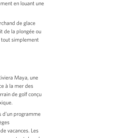
sement en louant une
archand de glace
it de la plongée ou
e tout simplement
Riviera Maya, une
ce à la mer des
rrain de golf conçu
xique.
nts d’un programme
lèges
 de vacances. Les