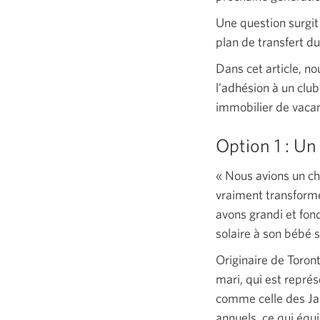
Une question surgi
plan de transfert d
Dans cet article, n
l’adhésion à un club
immobilier de vacan
Option
1 :
Un 
« Nous
avions un cha
vraiment transformé
avons grandi et fon
solaire à son bébé s
Originaire de Toron
mari, qui est représ
comme celle des Ja
annuels, ce qui équ