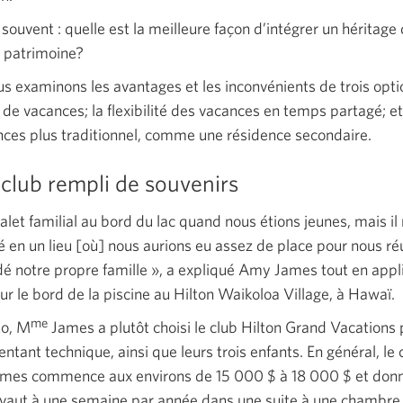
t
souvent :
quelle est la meilleure façon d’intégrer un héritage
u patrimoine?
ous examinons les avantages et les inconvénients de trois opt
 de vacances; la flexibilité des vacances en temps partagé; et
ces plus traditionnel, comme une résidence secondaire.
club rempli de souvenirs
let familial au bord du lac quand nous étions jeunes, mais il 
 en un lieu [où] nous aurions eu assez de place pour nous ré
dé notre propre
famille »,
a expliqué Amy James tout en appl
ur le bord de la piscine au Hilton Waikoloa Village, à Hawaï.
me
to, M
James a plutôt choisi le club Hilton Grand Vacations p
entant technique, ainsi que leurs trois enfants. En général, le
mes commence aux environs de 15 000 $ à 18 000 $ et don
ivaut à une semaine par année dans une suite à une chambre