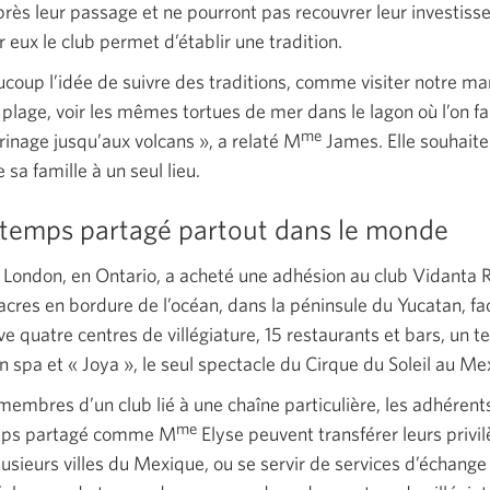
près leur passage et ne pourront pas recouvrer leur investis
 eux le club permet d’établir une tradition.
coup l’idée de suivre des traditions, comme visiter notre m
a plage, voir les mêmes tortues de mer dans le lagon où l’on fa
me
erinage jusqu’aux
volcans »,
a relaté M
James. Elle souhait
 sa famille à un seul lieu.
temps partagé partout dans le monde
London, en Ontario, a acheté une adhésion au club Vidanta 
acres en bordure de l’océan, dans la péninsule du Yucatan, fa
e quatre centres de villégiature, 15 restaurants et bars, un te
un spa et
« Joya »,
le seul spectacle du Cirque du Soleil au Me
embres d’un club lié à une chaîne particulière, les adhére
me
mps partagé comme M
Elyse peuvent transférer leurs privi
usieurs villes du Mexique, ou se servir de services d’échange