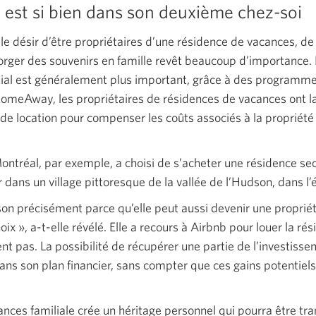
est si bien dans son deuxième chez-soi
le désir d’être propriétaires d’une résidence de vacances, de 
forger des souvenirs en famille revêt beaucoup d’importance. Et
itial est généralement plus important, grâce à des programme
meAway, les propriétaires de résidences de vacances ont la 
 de location pour compenser les coûts associés à la propriét
ntréal, par exemple, a choisi de s’acheter une résidence se
dans un village pittoresque de la vallée de l’Hudson, dans l’
on précisément parce qu’elle peut aussi devenir une propriét
oix »,
a-t-elle révélé. Elle a recours à Airbnb pour louer la rés
isent pas. La possibilité de récupérer une partie de l’investiss
dans son plan financier, sans compter que ces gains potentiel
ances familiale crée un héritage personnel qui pourra être tra