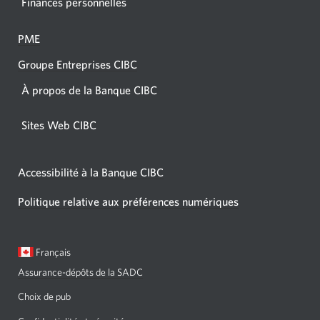
Finances personnelles
PME
Groupe Entreprises CIBC
À propos de la Banque CIBC
Sites Web CIBC
Accessibilité à la Banque CIBC
Politique relative aux préférences numériques
Langue
Une
Français
sélectionnée:
boîte
Assurance-dépôts de la SADC
de
dialogue
Choix de pub
s'affichera.