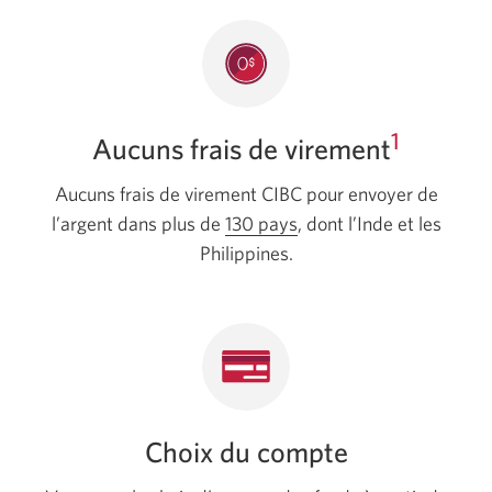
1
Aucuns frais de virement
Aucuns frais de virement CIBC pour envoyer de
l’argent dans plus de
130 pays
Une
, dont l’Inde et les
Philippines.
nouvelle
fenêtre
s'affichera.
Choix du compte