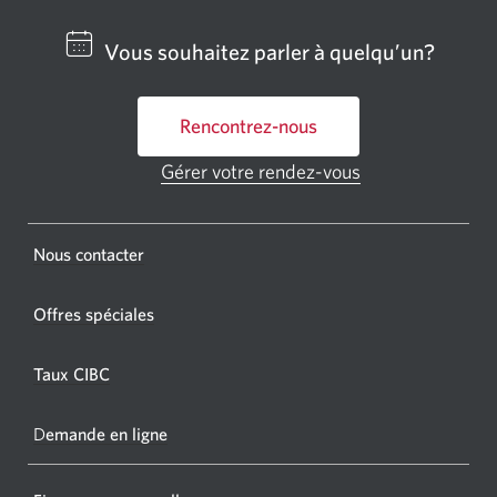
un
centre
Vous souhaitez parler à quelqu’un?
bancai
ou
Rencontrez-nous
un
GAB
Gérer votre rendez-vous
Une
CIBC.
nouvelle
fenêtre
Une
s'affichera.
Une
Nous contacter
nouvel
nouvelle
fenêtr
fenêtre
Offres spéciales
s'affic
s’affichera.
dans
Taux CIBC
votre
navigat
D
emande en ligne