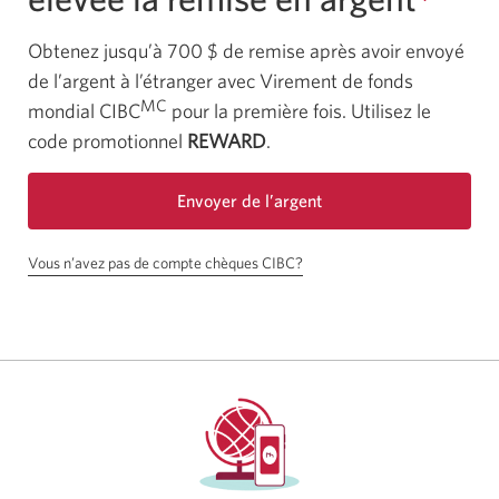
Obtenez jusqu’à 700 $ de remise après avoir envoyé
de l’argent à l’étranger avec Virement de fonds
MC
mondial CIBC
pour la première fois. Utilisez le
code promotionnel
REWARD
.
Envoyer de l’argent
Une
Vous n’avez pas de compte chèques CIBC?
nouvelle
Une
fenêtre
boîte
s’affichera.
de
dialogue
s'affichera.