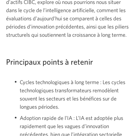
d’actifs CIBC, explore où nous pourrions nous situer
d’aujourd’hui
dans le cycle de l’intelligence artificielle, comment les
signifient
évaluations d’aujourd’hui se comparent à celles des
pour
périodes d’innovation précédentes, ainsi que les piliers
la
structurels qui soutiennent la croissance à long terme.
croissance
de
demain
Principaux points à retenir
|
Gestion
privée
Cycles technologiques à long terme : Les cycles
CIBC.
technologiques transformateurs remodèlent
Une
souvent les secteurs et les bénéfices sur de
nouvelle
longues périodes.
fenêtre
Adoption rapide de l’IA : L’IA est adoptée plus
s’affichera.
rapidement que les vagues d’innovation
précédentes, bien que l’intégration sectorielle