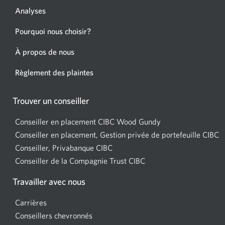
Analyses
Pourquoi nous choisir?
À propos de nous
Règlement des plaintes
Trouver un conseiller
Conseiller en placement CIBC Wood Gundy
Une
Conseiller en placement, Gestion privée de portefeuille CIBC
nouvelle
U
Conseiller, Privabanque CIBC
Une
fenêtre
n
Conseiller de la Compagnie Trust CIBC
nouvelle
Une
s'affichera
f
fenêtre
nouvelle
dans
s
Travailler avec nous
s'affichera
fenêtre
votre
d
dans
s'affichera
navigateur.
v
Carrières
votre
dans
n
Conseillers chevronnés