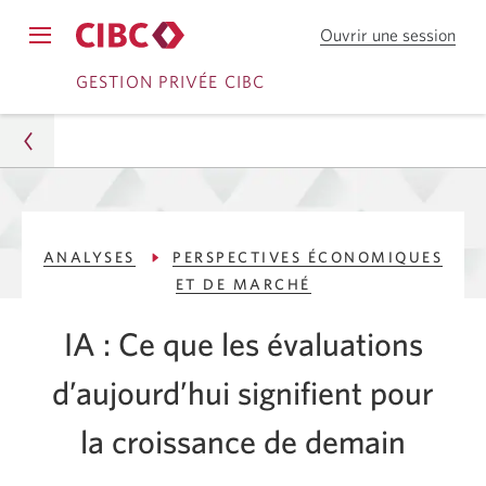
Ouvrir une session
CIB
Opens
en
Passer
Passer
navigation
GESTION PRIVÉE CIBC
dire
menu.
ou
à
au
Serv
Services
contenu
ban
mob
bancaires
CIB
Gestion privée
en
ANALYSES
PERSPECTIVES ÉCONOMIQUES
Analyses
direct
ET DE MARCHÉ
Perspectives économiques et de marché
IA : Ce que les évaluations
Évaluations de l’IA : L’IA est-elle encore précoce
d’aujourd’hui signifient pour
pour les investisseurs?
la croissance de demain