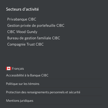
navigateur.
votre
navigateur.
Secteurs d’activité
Privabanque CIBC
Gestion privée de portefeuille CIBC
CIBC Wood Gundy
Une
Bureau de gestion familiale CIBC
nouvelle
Compagnie Trust CIBC
fenêtre
s'affichera
dans
votre
Langue
Une
Français
navigateur.
sélectionnée:
boîte
Accessibilité à la Banque CIBC
Une
de
nouvelle
dialogue
Politique sur les témoins
s'affichera.
fenêtre
Protection des renseignements personnels et sécurité
Une
s'affichera
nouvelle
Mentions juridiques
Une
dans
fenêtre
nouvelle