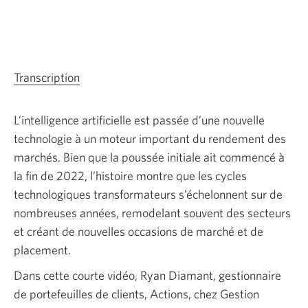
Transcription
de
la
vidéo
L’intelligence artificielle est passée d’une nouvelle
intitulée
technologie à un moteur important du rendement des
Les
marchés. Bien que la poussée initiale ait commencé à
débuts
la fin de 2022, l’histoire montre que les cycles
de
technologiques transformateurs s’échelonnent sur de
l’IA
nombreuses années, remodelant souvent des secteurs
|
et créant de nouvelles occasions de marché et de
Ce
placement.
que
Dans cette courte vidéo, Ryan Diamant, gestionnaire
les
de portefeuilles de clients, Actions, chez Gestion
évaluations