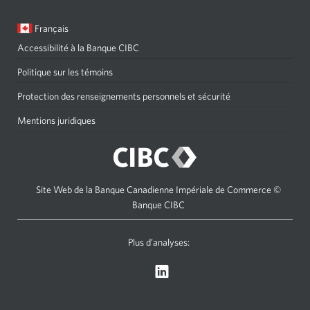
votre
Langue
Une
Français
navigateur.
sélectionnée:
boîte
Accessibilité à la Banque CIBC
Une
de
nouvelle
dialogue
Politique sur les témoins
s'affichera.
fenêtre
Protection des renseignements personnels et sécurité
Une
s'affichera
nouvelle
Mentions juridiques
Une
dans
fenêtre
nouvelle
votre
s'affichera
fenêtre
navigateur.
dans
s'affichera
Site Web de la Banque Canadienne Impériale de Commerce ©
votre
dans
Banque CIBC
navigateur.
votre
Plus d’analyses:
navigateur.
Une
nouvelle
fenêtre
s'affichera.