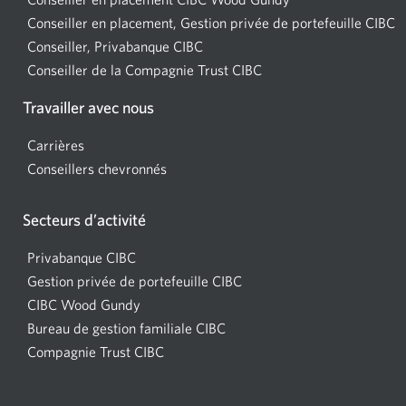
Conseiller en placement, Gestion privée de portefeuille CIBC
nouvelle
U
Conseiller, Privabanque CIBC
Une
fenêtre
n
Conseiller de la Compagnie Trust CIBC
nouvelle
Une
s'affichera
f
fenêtre
nouvelle
dans
s
Travailler avec nous
s'affichera
fenêtre
votre
d
dans
s'affichera
navigateur.
v
Carrières
votre
dans
n
Conseillers chevronnés
navigateur.
votre
navigateur.
Secteurs d’activité
Privabanque CIBC
Gestion privée de portefeuille CIBC
CIBC Wood Gundy
Une
Bureau de gestion familiale CIBC
nouvelle
Compagnie Trust CIBC
fenêtre
s'affichera
dans