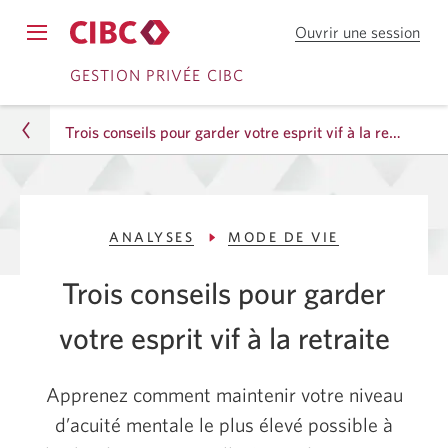
Ouvrir une session
CIB
Opens
en
Passer
Passer
navigation
GESTION PRIVÉE CIBC
dire
menu.
ou
à
au
Serv
Trois conseils pour garder votre esprit vif à la retraite
Services
contenu
ban
mob
bancaires
CIB
Gestion privée
en
ANALYSES
MODE DE VIE
Analyses
direct
Trois conseils pour garder
Mode de vie
votre esprit vif à la retraite
Trois conseils pour garder votre esprit vif à la
retraite
Apprenez comment maintenir votre niveau
d’acuité mentale le plus élevé possible à