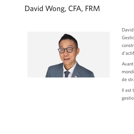
David Wong, CFA, FRM
David 
Gestio
constr
d’acti
Avant 
mondia
de str
Il est
gestio