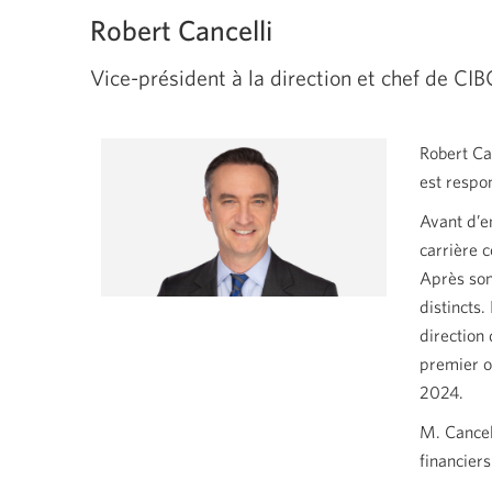
Robert Cancelli
Vice-président à la direction et chef de CI
Robert Can
est respo
Avant d’e
carrière 
Après son 
distincts
direction
premier or
2024.
M. Cancell
financier