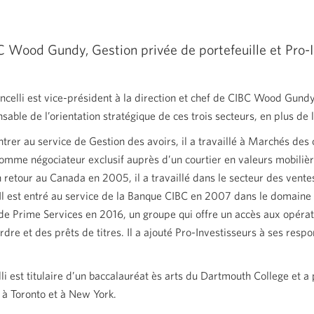
BC Wood Gundy, Gestion privée de portefeuille et
Pro-
celli est vice-président à la direction et chef de CIBC Wood Gundy, 
nsable de l’orientation stratégique de ces trois secteurs, en plus d
ntrer au service de Gestion des avoirs, il a travaillé à Marchés de
comme négociateur exclusif auprès d’un courtier en valeurs mobilièr
retour au Canada en 2005, il a travaillé dans le secteur des ventes
. Il est entré au service de la Banque CIBC en 2007 dans le domaine
 de Prime Services en 2016, un groupe qui offre un accès aux opérat
dre et des prêts de titres. Il a ajouté Pro-Investisseurs à ses resp
i est titulaire d’un baccalauréat ès arts du Dartmouth College et a 
s à Toronto et à New York.