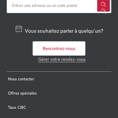
Cherch
un
centre
Vous souhaitez parler à quelqu’un?
bancai
ou
Rencontrez-nous
un
GAB
Gérer votre rendez-vous
Une
CIBC.
nouvelle
fenêtre
Une
s'affichera.
Une
Nous contacter
nouvel
nouvelle
fenêtr
fenêtre
Offres spéciales
s'affic
s’affichera.
dans
Taux CIBC
votre