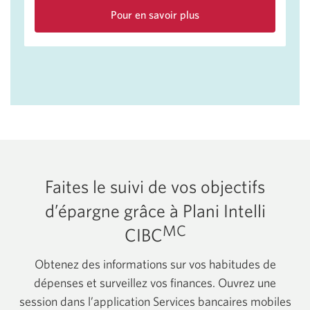
Pour en savoir plus
sur
les
avantages
et
rabais
qu’offrent
SPC+
et
la
Banque
CIBC
Faites le suivi de vos objectifs
aux
étudiants.
d’épargne grâce à Plani Intelli
MC
CIBC
Obtenez des informations sur vos habitudes de
dépenses et surveillez vos finances. Ouvrez une
session dans l’application Services bancaires mobiles