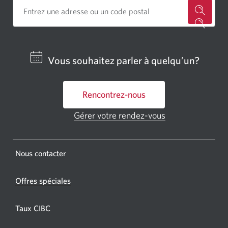
Cherch
un
centre
Vous souhaitez parler à quelqu’un?
bancai
ou
Rencontrez-nous
un
GAB
Gérer votre rendez-vous
Une
CIBC.
nouvelle
fenêtre
Une
s'affichera.
Une
Nous contacter
nouvel
nouvelle
fenêtr
fenêtre
Offres spéciales
s'affic
s’affichera.
dans
Taux CIBC
votre