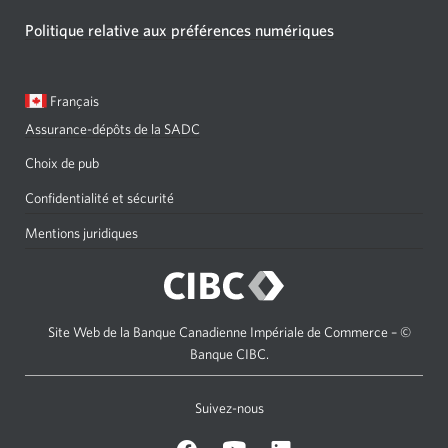
Politique relative aux préférences numériques
Langue
Une
Français
sélectionnée:
boîte
Assurance-dépôts de la SADC
de
dialogue
Choix de pub
s'affichera.
Confidentialité et sécurité
Mentions juridiques
Site Web de la Banque Canadienne Impériale de Commerce – ©
Banque CIBC.
Suivez-nous
sur
Sur
sur