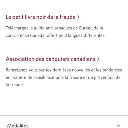
s'affichera.
Le petit livre noir de
la fraude
Une
nouvelle
Téléchargez le guide anti-arnaques de Bureau de la
fenêtre
concurrence Canada, offert en 8
langues différentes.
s'affichera.
Association des
banquiers canadiens
Une
nouvelle
Renseignez-vous sur les dernières nouvelles et les tendances
fenêtre
en matière de sensibilisation à la fraude et de prévention de
s'affichera.
la fraude.
Modalités