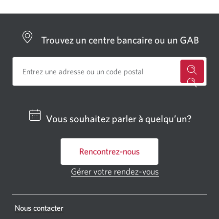
Trouvez un centre bancaire ou un GAB
Cherch
un
centre
Vous souhaitez parler à quelqu’un?
bancai
ou
Rencontrez-nous
un
GAB
Gérer votre rendez-vous
Une
CIBC.
nouvelle
fenêtre
Une
s'affichera.
Une
Nous contacter
nouvel
nouvelle