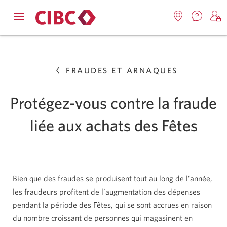
Nous
Opens
Emplacemen
O
contact
Passer
Passer
navigation
Une
u
Une
menu.
nouvel
nouvelle
s
à
au
fenêtr
fenêtre
C
s'affic
FRAUDES ET ARNAQUES
Services
contenu
s'affichera.
e
d
bancaires
Protégez-vous contre la fraude
en
liée aux achats
des Fêtes
direct
Bien que des fraudes se produisent tout au long de l’année,
les fraudeurs profitent de l’augmentation des dépenses
pendant la période des Fêtes, qui se sont accrues en raison
du nombre croissant de personnes qui magasinent en