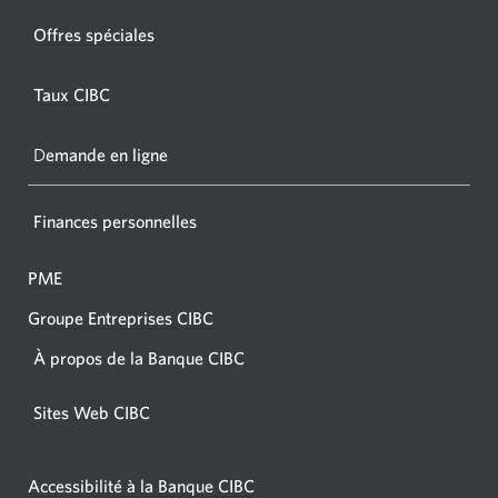
fenêtr
fenêtre
Offres spéciales
s'affic
s’affichera.
dans
Taux CIBC
votre
navigat
D
emande en ligne
Finances personnelles
PME
Groupe Entreprises CIBC
À propos de la Banque CIBC
Sites Web CIBC
Accessibilité à la Banque CIBC