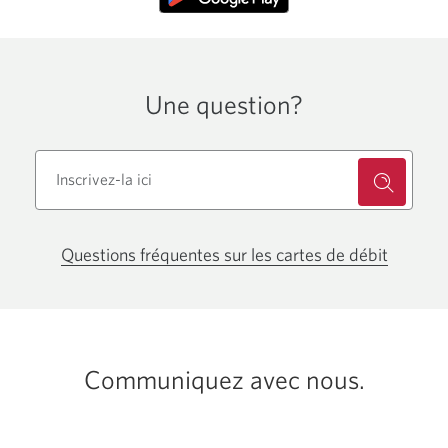
Une question?
Questions fréquentes sur les cartes de débit
Une
nouvell
fenêtre
s’affiche
Communiquez avec nous.