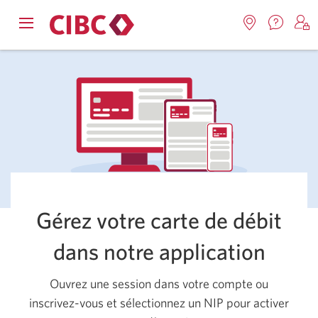
Nous
Opens
Emplacemen
O
contact
Passer
Passer
navigation
Une
u
Une
menu.
nouvel
nouvelle
s
à
au
fenêtr
fenêtre
C
s'affic
Services
contenu
s'affichera.
e
d
bancaires
en
direct
Gérez votre carte de débit
dans notre application
Ouvrez une session dans votre compte ou
inscrivez-vous et sélectionnez un NIP pour activer