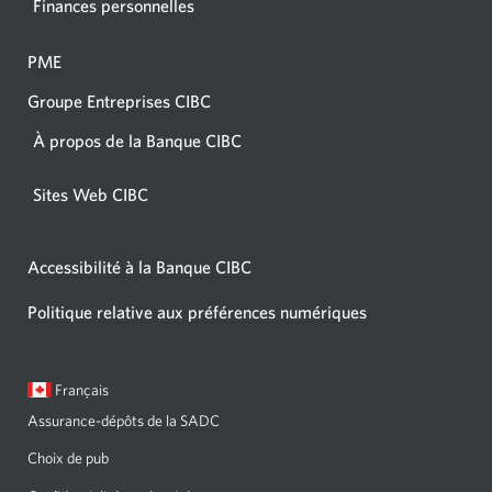
Finances personnelles
PME
Groupe Entreprises CIBC
À propos de la Banque CIBC
Sites Web CIBC
Accessibilité à la Banque CIBC
Politique relative aux préférences numériques
Langue
Une
Français
sélectionnée:
boîte
Assurance-dépôts de la SADC
de
dialogue
Choix de pub
s'affichera.