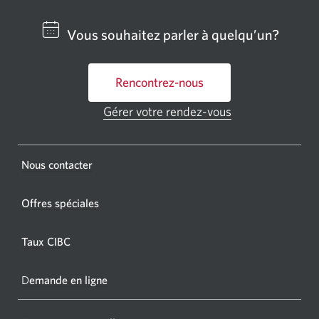
un
centre
Vous souhaitez parler à quelqu’un?
bancai
ou
Rencontrez-nous
un
GAB
Gérer votre rendez-vous
Une
CIBC.
nouvelle
fenêtre
Une
s'affichera.
Une
Nous contacter
nouvel
nouvelle
fenêtr
fenêtre
Offres spéciales
s'affic
s’affichera.
dans
Taux CIBC
votre
navigat
D
emande en ligne