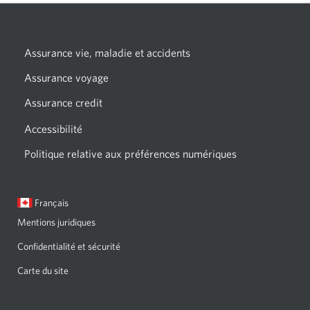
Assurance vie, maladie et accidents
Une
nouvelle
Assurance voyage
Une
fenêtre
nouvelle
Assurance credit
Une
s’affichera.
fenêtre
nouvelle
Accessibilité
Une
s’affichera.
fenêtre
nouvelle
Politique relative aux préférences numériques
Une
s’affichera.
fenêtre
nouvelle
s’affichera.
fenêtre
Langue
Une
Français
s’affichera.
sélectionnée:
boîte
Mentions juridiques
de
dialogue
Confidentialité et sécurité
s'affichera.
Carte du site