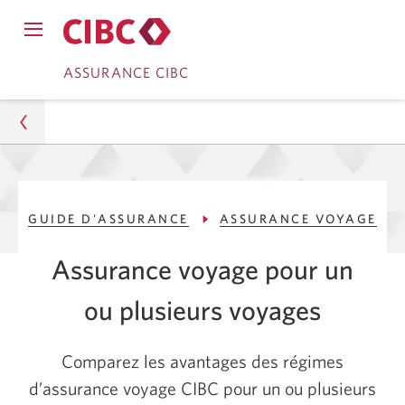
Passer
Passer
ASSURANCE CIBC
à
au
Services
contenu
bancaires
Assurance
en
GUIDE D'ASSURANCE
ASSURANCE VOYAGE
direct
Guide d'assurance
Assurance voyage pour un
Assurance voyage
ou plusieurs voyages
Assurance voyage pour voyage unique ou pour
voyages multiples
Comparez les avantages des régimes
d’assurance voyage CIBC pour un ou plusieurs