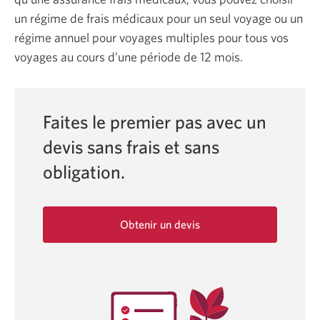
un régime de frais médicaux pour un seul voyage ou un
régime annuel pour voyages multiples pour tous vos
voyages au cours d’une période de 12 mois.
Faites le premier pas avec un
devis sans frais et sans
obligation.
Obtenir un devis
pour
l’Assurance
voyage
CIBC.
Une
boîte
de