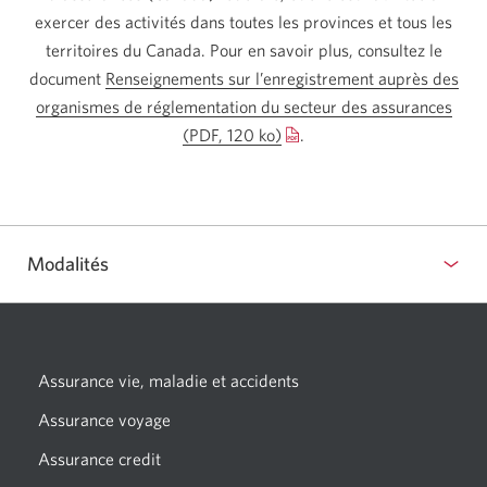
exercer des activités dans toutes les provinces et tous les
territoires du Canada. Pour en savoir plus, consultez le
document
Renseignements sur l’enregistrement auprès des
organismes de réglementation du secteur des assurances
(PDF, 120 ko)
Une
.
nouvelle
fenêtre
s’affichera.
Modalités
Assurance vie, maladie et accidents
Une
nouvelle
Assurance voyage
Une
fenêtre
nouvelle
Assurance credit
Une
s’affichera.
fenêtre
nouvelle