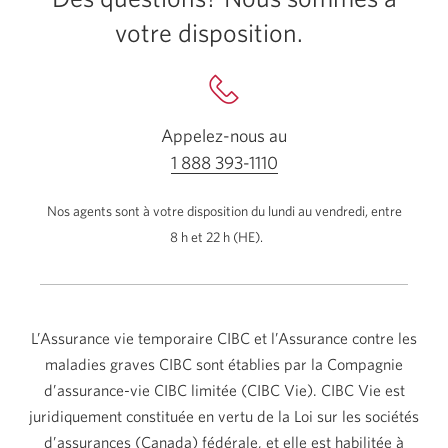
votre disposition.
Appelez-nous
au
1 888 393-1110
Votre
application
Nos agents sont à votre disposition du lundi au vendredi, entre
téléphone
8 h et 22 h (HE).
s'ouvrira.
L’Assurance vie temporaire CIBC et l’Assurance contre les
maladies graves CIBC sont établies par la Compagnie
d’assurance-vie
CIBC limitée
(CIBC Vie)
. CIBC Vie est
juridiquement constituée en vertu de la Loi sur les sociétés
d’assurances
(Canada)
fédérale, et elle est habilitée à