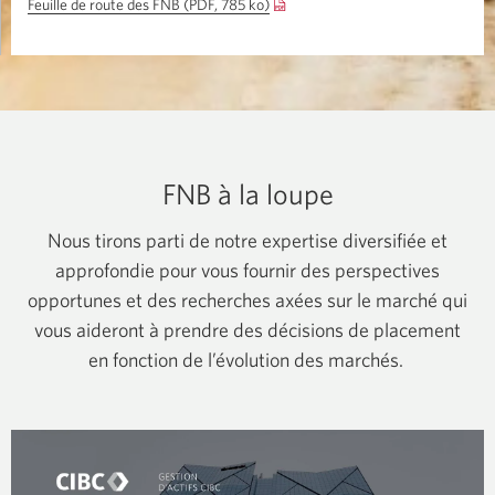
Avantis
Feuille de route des FNB (PDF, 785 ko)
Une
CIBC.
nouvelle
fenêtre
s’affichera.
FNB à la loupe
Nous tirons parti de notre expertise diversifiée et
approfondie pour vous fournir des perspectives
opportunes et des recherches axées sur le marché qui
vous aideront à prendre des décisions de placement
en fonction de l’évolution des marchés.