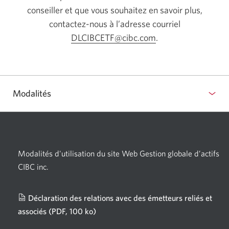
conseiller et que vous souhaitez en savoir plus,
contactez-nous à l’adresse courriel
DLCIBCETF@cibc.com
Votre
.
application
courriel
s'ouvrira.
Modalités
Modalités d'utilisation du site Web Gestion globale d’actifs
CIBC inc.
Déclaration des relations avec des émetteurs reliés et
associés
(PDF, 100 ko)
Une
nouvelle