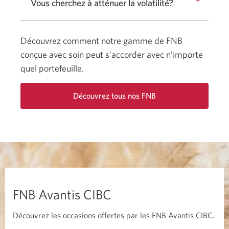
Vous cherchez à atténuer la volatilité?
Découvrez comment notre gamme de FNB
conçue avec soin peut s'accorder avec n’importe
quel portefeuille.
Découvrez tous nos FNB
Saute
au
tableau
des
FNB.
FNB Avantis CIBC
Découvrez les occasions offertes par les FNB
Avantis CIBC.