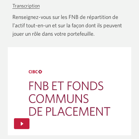
Transcription
de
la
Renseignez-vous sur les FNB de répartition de
vidéo
l’actif tout-en-un et sur la façon dont ils peuvent
intitulée
jouer un rôle dans
votre portefeuille.
FNB
de
répartition
de
l’actif
tout-
en-
un.
Une
nouvelle
fenêtre
s'affichera.