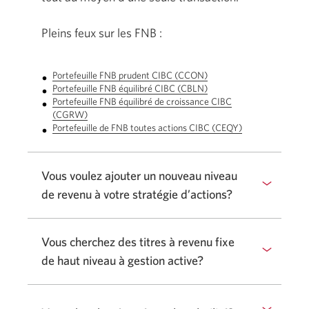
Pleins feux sur les FNB :
Portefeuille FNB prudent CIBC (CCON)
Une
Portefeuille FNB équilibré CIBC (CBLN)
nouvelle
Une
Portefeuille FNB équilibré de croissance CIBC
fenêtre
nouvelle
(CGRW)
Une
s’affichera.
fenêtre
Portefeuille de FNB toutes actions CIBC (CEQY)
nouvelle
s’affichera.
Une
fenêtre
nouvelle
s’affichera.
fenêtre
s’affichera.
Vous voulez ajouter un nouveau niveau
de revenu à votre stratégie d’actions?
Vous cherchez des titres à revenu fixe
de haut niveau à gestion active?