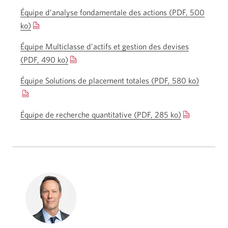
nouvelle
Équipe d’analyse fondamentale des actions (PDF, 500
fenêtre
ko)
Une
s’affichera.
nouvelle
Équipe Multiclasse d’actifs et gestion des devises
fenêtre
(PDF, 490 ko)
Une
s’affichera.
nouvelle
Équipe Solutions de placement totales
(PDF, 580 ko)
Une
fenêtre
nouvelle
s’affichera.
fenêtre
Équipe de recherche quantitative
(PDF, 285 ko)
Une
s’affiche
nouvelle
fenêtre
s’affichera.