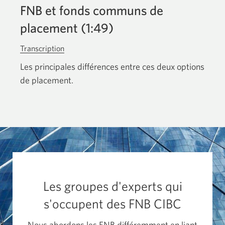
FNB et fonds communs de
placement (1:49)
Transcription
pour
la
Les principales différences entre ces deux options
vidéo:
de placement.
FNB
et
fonds
communs
de
placement.
Une
nouvelle
Les groupes d'experts qui
fenêtre
s'occupent des
FNB CIBC
s'affichera.
Nous abordons les FNB différemment en liant