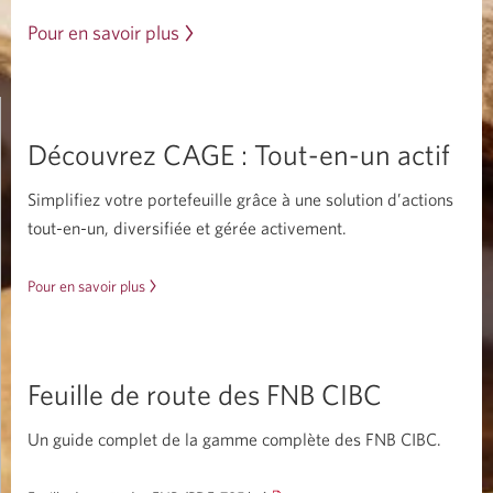
Pour en savoir plus
sur
les
FNB
Avantis
Découvrez CAGE :
Tout-en-un actif
CIBC.
Simplifiez votre portefeuille grâce à une solution d’actions
tout-en-un, diversifiée et
gérée activement.
Pour en savoir plus
sur
le
FNB
de
répartition
Feuille de route des
FNB CIBC
de
l’actif
Un guide complet de la gamme complète des
FNB CIBC.
toutes
actions