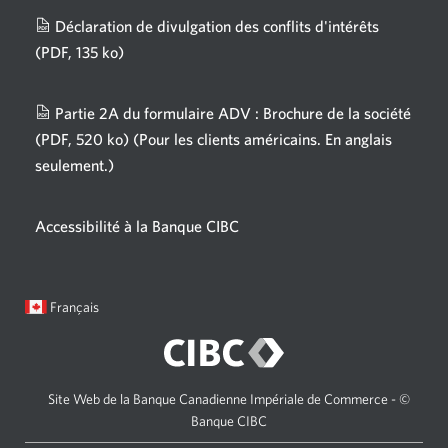
fenêtre
Déclaration de divulgation des conflits d'intérêts
s'affichera.
(PDF, 135 ko)
Une
nouvelle
fenêtre
Partie 2A du formulaire ADV : Brochure de la société
s'affichera.
(PDF, 520 ko)
(Pour les clients américains. En anglais
seulement.)
Une
nouvelle
fenêtre
Accessibilité à la Banque CIBC
s'affichera.
Langue
Une
Français
sélectionnée:
boîte
de
dialogue
s'affichera.
Site Web de la Banque Canadienne Impériale de Commerce - ©
Banque CIBC