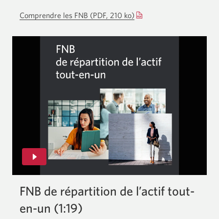
fenêtre
nouvelle
s’affichera.
Comprendre les FNB (PDF, 210 ko)
Une
fenêtre
nouvelle
s’affichera.
fenêtre
s’affichera.
FNB de répartition de l’actif tout-
en-un (1:19)