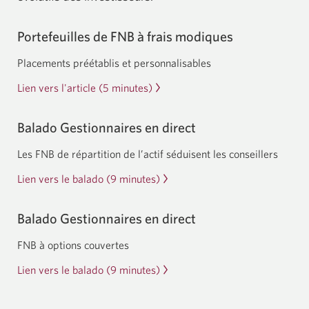
en
titres
Portefeuilles de FNB à frais modiques
à
revenu
Placements préétablis et personnalisables
fixe
Lien vers l'article (5 minutes)
Portefeuilles
à
de
gestion
FNB
Balado Gestionnaires en direct
active.
à
Une
Les FNB de répartition de l’actif séduisent les conseillers
frais
nouvelle
modiques
Lien vers le balado (9 minutes)
Gestionnaires
fenêtre
:
en
s’affichera.
placements
direct.
Balado Gestionnaires en direct
préétablis
Une
FNB à options couvertes
et
nouvelle
personnalisables.
fenêtre
Lien vers le balado (9 minutes)
Gestionnaires
s’affichera.
en
direct.