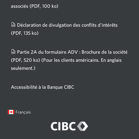
associés
(PDF, 100 ko)
Une
nouvelle
fenêtre
Déclaration de divulgation des conflits d'intérêts
s'affichera.
(PDF, 135 ko)
Une
nouvelle
fenêtre
Partie 2A du formulaire ADV : Brochure de la société
s'affichera.
(PDF, 520 ko)
(Pour les clients américains. En anglais
seulement.)
Une
nouvelle
fenêtre
Accessibilité à la Banque CIBC
s'affichera.
Langue
Une
Français
sélectionnée:
boîte
de
dialogue
s'affichera.