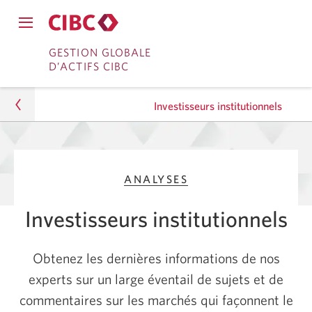
Fermer
Ouvrir
le
Passer
Passer
le
GESTION GLOBALE
menu
menu
D’ACTIFS CIBC
de
à
au
de
navigation
navigation
principal.
Services
contenu
principal.
Investisseurs institutionnels
bancaires
en
Gestion d’actifs
direct
ANALYSES
Analyses
Investisseurs institutionnels
Investisseurs institutionnels
Obtenez les dernières informations de nos
experts sur un large éventail de sujets et de
commentaires sur les marchés qui façonnent le