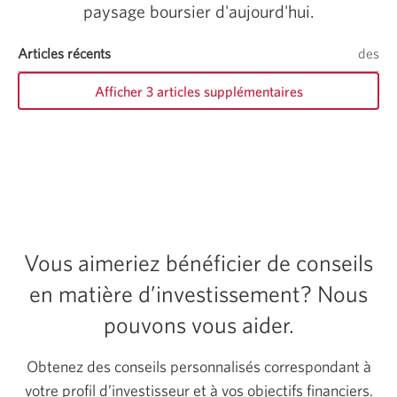
paysage boursier d'aujourd'hui.
Articles récents
articles
des
art
sur
su
Afficher 3 articles supplémentaires
les
les
analyses
an
Vous aimeriez bénéficier de conseils
en matière d’investissement? Nous
pouvons vous aider.
Obtenez des conseils personnalisés correspondant à
votre profil d’investisseur et à vos objectifs financiers.