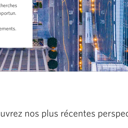
cherches
pportun.
t
cements.
uvrez nos plus récentes perspec