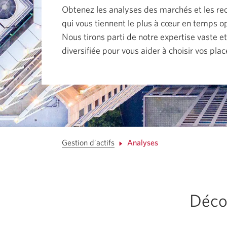
ou
Obtenez les analyses des marchés et les re
la
barre
qui vous tiennent le plus à cœur en temps o
d'espacement
permettent
Nous tirons parti de notre expertise vaste e
de
diversifiée pour vous aider à choisir vos pla
se
déplacer
parmi
les
éléments
du
menu
ou
d’ouvrir
un
sous-
menu.
Gestion d’actifs
Analyses
Appuyez
sur
ÉCHAP/ESC
pour
fermer
un
Déco
sous-
menu
et
revenir