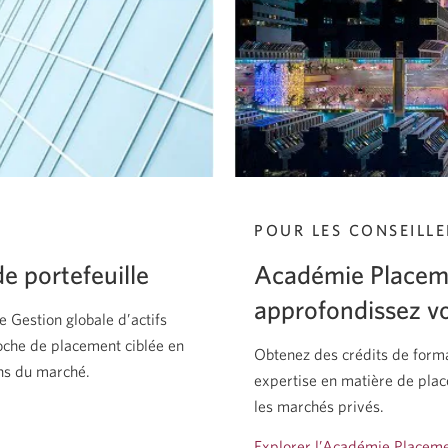
POUR LES CONSEILLE
de portefeuille
Académie Placeme
approfondissez v
e Gestion globale d’actifs
oche de placement ciblée en
Obtenez des crédits de forma
ons
du marché.
expertise en matière de plac
les marchés privés.
Explorer l’Académie Placeme