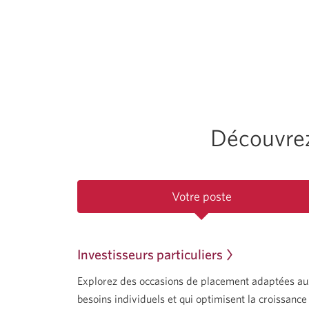
aux
éléments
du
menu
de
niveau
supérieur.
Découvrez
Votre poste
Investisseurs particuliers
Explorez des occasions de placement adaptées au
besoins individuels et qui optimisent la croissance