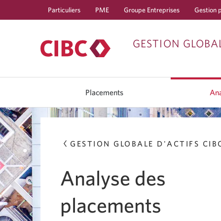
Particuliers
PME
Groupe Entreprises
Gestion 
GESTION GLOBAL
Utilisez
les
Placements
Ana
touches
fléchées
gauche/droite
pour
naviguer
entre
GESTION GLOBALE D'ACTIFS CIB
les
éléments
du
menu
Analyse des
de
niveau
supérieur.
placements
Les
touches
fléchées