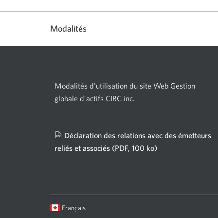
Modalités
Modalités d'utilisation du site Web Gestion
globale d’actifs CIBC inc.
Déclaration des relations avec des émetteurs
reliés et associés
(PDF, 100 ko)
Une
nouvelle
fenêtre
s'affichera.
Langue
Une
Français
sélectionnée:
boîte