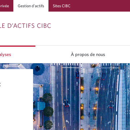
privée
Gestion d’actifs
Sites CIBC
Passer
Passer
Passer
E D’ACTIFS CIBC
à
au
à
Services
contenu
la
bancaires
navigation
lyses
À propos de nous
en
direct
C