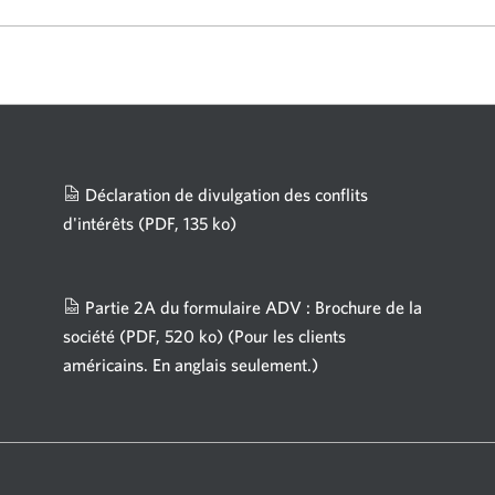
Déclaration de divulgation des conflits
d'intérêts
(PDF, 135 ko)
Une
nouvelle
fenêtre
Partie 2A du formulaire ADV : Brochure de la
s'affichera.
société
(PDF, 520 ko)
(Pour les clients
américains. En anglais seulement.)
Une
nouvelle
fenêtre
s'affichera.