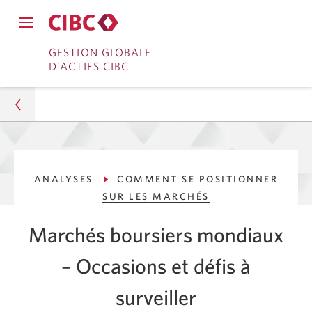
Fermer
Ouvrir
le
Passer
Passer
le
GESTION GLOBALE
menu
menu
D’ACTIFS CIBC
de
à
au
de
navigation
navigation
principal.
Services
contenu
principal.
bancaires
en
Gestion d’actifs
direct
ANALYSES
COMMENT SE POSITIONNER
Analyses
SUR LES MARCHÉS
Comment se positionner sur les marchés
Marchés boursiers mondiaux
Marchés boursiers mondiaux : Occasions et défis
– Occasions et défis à
surveiller