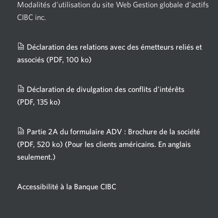
Modalités d'utilisation du site Web Gestion globale d’actifs
CIBC inc.
Déclaration des relations avec des émetteurs reliés et
associés
(PDF, 100 ko)
Une
nouvelle
fenêtre
Déclaration de divulgation des conflits d'intérêts
s'affichera.
(PDF, 135 ko)
Une
nouvelle
fenêtre
Partie 2A du formulaire ADV : Brochure de la société
s'affichera.
(PDF, 520 ko)
(Pour les clients américains. En anglais
seulement.)
Une
nouvelle
fenêtre
Accessibilité à la Banque CIBC
s'affichera.