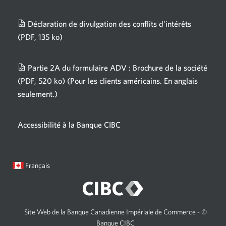
nouvelle
fenêtre
Déclaration de divulgation des conflits d'intérêts
s'affichera.
(PDF, 135 ko)
Une
nouvelle
fenêtre
Partie 2A du formulaire ADV : Brochure de la société
s'affichera.
(PDF, 520 ko)
(Pour les clients américains. En anglais
seulement.)
Une
nouvelle
fenêtre
Accessibilité à la Banque CIBC
s'affichera.
Langue
Une
Français
sélectionnée:
boîte
de
dialogue
s'affichera.
Site Web de la Banque Canadienne Impériale de Commerce - ©
Banque CIBC