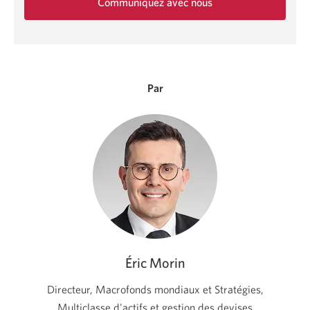
Communiquez avec nous
Une
nouvelle
fenêtre
s'affichera.
Par
Éric Morin
Directeur, Macrofonds mondiaux et Stratégies,
Multiclasse d'actifs et gestion
des devises