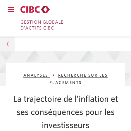
Fermer
Ouvrir
le
Passer
Passer
le
GESTION GLOBALE
menu
menu
D’ACTIFS CIBC
de
à
au
de
navigation
navigation
principal.
Services
contenu
principal.
bancaires
en
Gestion d’actifs
direct
ANALYSES
RECHERCHE SUR LES
Analyses
PLACEMENTS
Recherche sur les placements
La trajectoire de l’inflation et
La trajectoire de l'inflation et son impact sur les
ses conséquences pour les
investisseurs
investisseurs