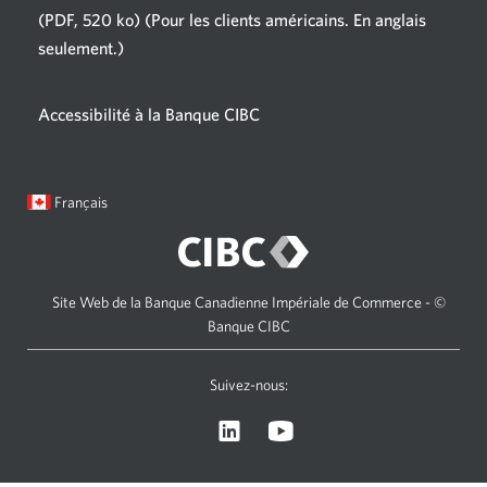
s'affichera.
(PDF, 520 ko)
(Pour les clients américains. En anglais
seulement.)
Une
nouvelle
fenêtre
Accessibilité à la Banque CIBC
s'affichera.
Langue
Une
Français
sélectionnée:
boîte
de
dialogue
s'affichera.
Site Web de la Banque Canadienne Impériale de Commerce - ©
Banque CIBC
Suivez-nous:
Visitez
Une
le
nouvelle
site
fenêtre
Web
s'affichera.