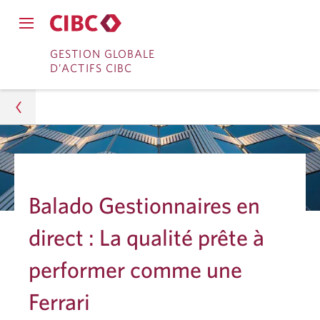
Fermer
Ouvrir
le
Passer
Passer
le
GESTION GLOBALE
menu
menu
D’ACTIFS CIBC
de
à
au
de
navigation
navigation
principal.
Services
contenu
principal.
bancaires
en
Gestion d’actifs
direct
Analyses
Balado Gestionnaires en
Recherche sur les placements
direct : La qualité prête à
Rebond attendu pour les titres de qualité
performer comme une
Ferrari