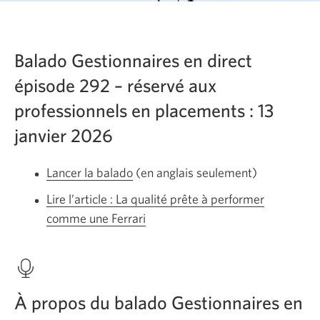
Balado Gestionnaires en direct
épisode 292 – réservé aux
professionnels en placements : 13
janvier 2026
Lancer la balado
En
(en anglais seulement)
anglais
Lire l’article : La qualité prête à performer
seulement.
comme une Ferrari
Une
Une
nouvelle
nouvelle
fenêtre
fenêtre
s’affichera.
s’affichera.
À propos du balado Gestionnaires en