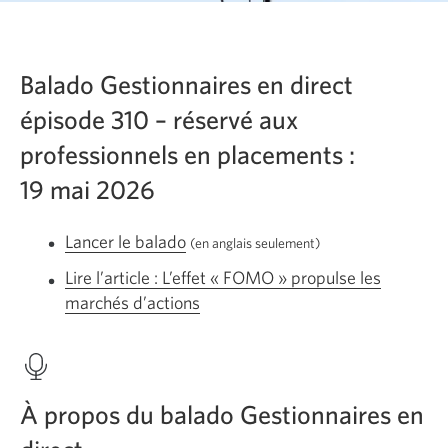
Balado Gestionnaires en direct
épisode 310 – réservé aux
professionnels en placements :
19 mai 2026
Lancer le balado
L’effet
(en anglais seulement)
«
Lire l’article : L’effet « FOMO » propulse les
FOMO »
marchés d’actions
Une
propulse
nouvelle
les
fenêtre
marchés
s’affichera.
d’actions.
À propos du balado Gestionnaires en
En