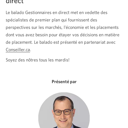
direct
anglais
seulement.
Le balado Gestionnaires en direct met en vedette des
Une
spécialistes de premier plan qui fournissent des
nouvelle
perspectives sur les marchés, l’économie et les placements
fenêtre
dont vous avez besoin pour étayer vos décisions en matière
s’affichera.
de placement. Le balado est présenté en partenariat avec
Conseiller.ca
Une
.
nouvelle
Soyez des nôtres tous les mardis!
fenêtre
s'affichera.
Présenté par