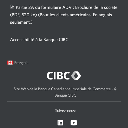
fenêtre
Partie 2A du formulaire ADV : Brochure de la société
s'affichera.
(PDF, 520 ko)
(Pour les clients américains. En anglais
seulement.)
Une
nouvelle
fenêtre
Accessibilité à la Banque CIBC
s'affichera.
Langue
Une
Français
sélectionnée:
boîte
de
dialogue
s'affichera.
Site Web de la Banque Canadienne Impériale de Commerce - ©
Banque CIBC
Suivez-nous:
Visitez
Une
le
nouvelle