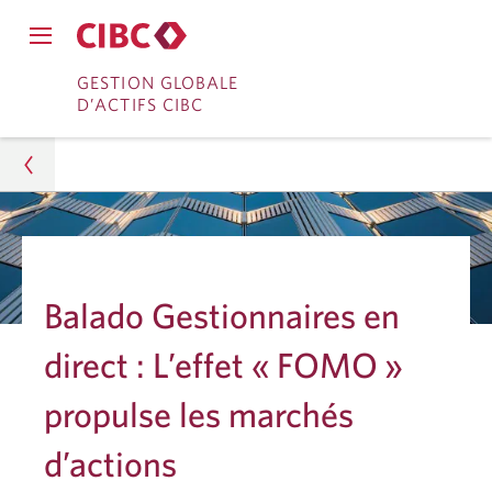
Fermer
Ouvrir
le
Passer
Passer
le
GESTION GLOBALE
menu
menu
D’ACTIFS CIBC
de
à
au
de
navigation
navigation
principal.
Services
contenu
principal.
bancaires
en
Gestion d’actifs
direct
Analyses
Balado Gestionnaires en
Recherche sur les placements
direct : L’effet « FOMO »
Les actions progressent malgré le risque ambiant
propulse les marchés
d’actions