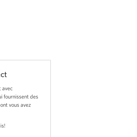
ect
t avec
ui fournissent des
dont vous avez
is!