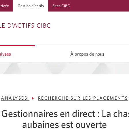
privée
Gestion d’actifs
Sites CIBC
Passer
Passer
Passer
E D’ACTIFS CIBC
à
au
à
Services
contenu
la
bancaires
navigation
lyses
À propos de nous
en
direct
ANALYSES
RECHERCHE SUR LES PLACEMENTS
Gestionnaires en direct : La ch
aubaines est ouverte