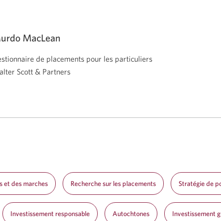
urdo MacLean
stionnaire de placements pour les particuliers
lter Scott & Partners
s et des marches
Recherche sur les placements
Stratégie de po
Investissement responsable
Autochtones
Investissement gu