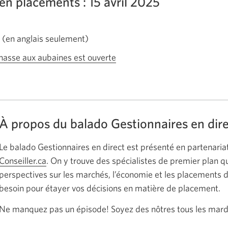
en placements : 15 avril 2025
o
En
(en anglais seulement)
anglais
a chasse aux aubaines est ouverte
Une
seulement.
nouvelle
Une
fenêtre
nouvelle
s'affichera.
fenêtre
À propos du balado Gestionnaires en dir
s’affichera.
Le balado Gestionnaires en direct est présenté en partenaria
Conseiller.ca
Une
. On y trouve des spécialistes de premier plan q
perspectives sur les marchés, l’économie et les placements 
nouvelle
besoin pour étayer vos décisions en matière de placement.
fenêtre
s’affichera.
Ne manquez pas un épisode! Soyez des nôtres tous les mard