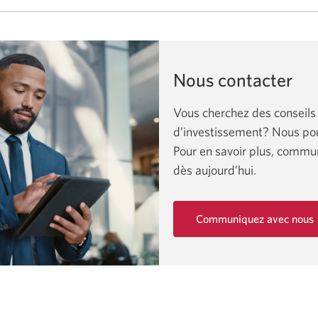
Nous contacter
Vous cherchez des conseils
d’investissement? Nous pou
Pour en savoir plus, commu
dès aujourd’hui.
Communiquez avec nous
Une
nouvelle
fenêtre
s'affichera.