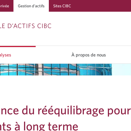
privée
Gestion d’actifs
Sites CIBC
Passer
Passer
Passer
E D’ACTIFS CIBC
à
au
à
Services
contenu
la
bancaires
navigation
lyses
À propos de nous
en
direct
nce du rééquilibrage pour
ts à long terme