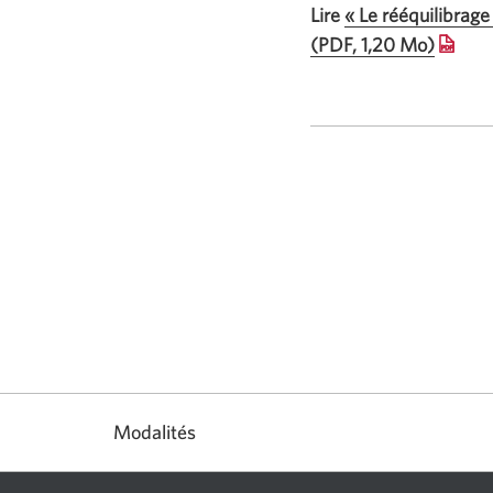
Lire
« Le rééquilibrage
(PDF, 1,20 Mo)
Une
nouvel
fenêtre
s’affic
Modalités