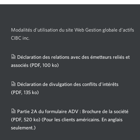
Modalités d'utilisation du site Web Gestion globale d’actifs
CIBC inc.
Déclaration des relations avec des émetteurs reliés et
associés
(PDF, 100 ko)
Une
nouvelle
fenêtre
Déclaration de divulgation des conflits d'intérêts
s'affichera.
(PDF, 135 ko)
Une
nouvelle
fenêtre
Partie 2A du formulaire ADV : Brochure de la société
s'affichera.
(PDF, 520 ko)
(Pour les clients américains. En anglais
seulement.)
Une
nouvelle