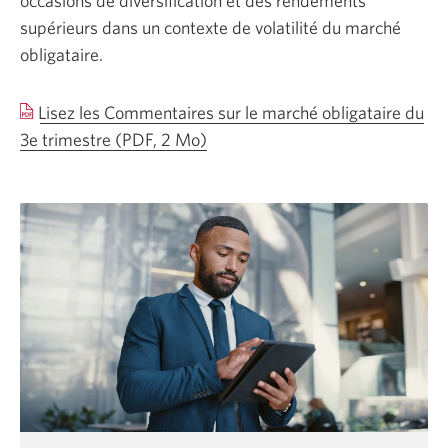
occasions de diversification et des rendements
supérieurs dans un contexte de volatilité du marché
obligataire.
Lisez les Commentaires sur le marché obligataire du
3e trimestre (PDF, 2 Mo)
Une
nouvelle
fenêtre
s’affichera.