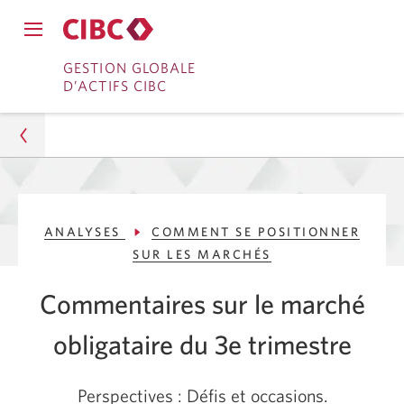
Fermer
Ouvrir
le
Passer
Passer
le
GESTION GLOBALE
menu
menu
D’ACTIFS CIBC
de
à
au
de
navigation
navigation
principal.
Services
contenu
principal.
bancaires
en
Gestion d’actifs
direct
ANALYSES
COMMENT SE POSITIONNER
Analyses
SUR LES MARCHÉS
Comment se positionner sur les marchés
Commentaires sur le marché
Perspectives du marché obligataire pour le 3e
obligataire du
3e trimestre
trimestre
Perspectives : Défis et occasions.