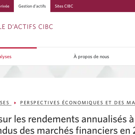
privée
Gestion d’actifs
Sites CIBC
Passer
Passer
Passer
E D’ACTIFS CIBC
à
au
à
Services
contenu
la
bancaires
navigation
lyses
À propos de nous
en
direct
YSES
PERSPECTIVES ÉCONOMIQUES ET DES M
 sur les rendements annualisés à
ndus des marchés financiers en