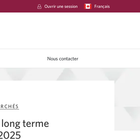
Ouvrir une session
Langue
Français
Une
sélectionnée:
boîte
de
dialogue
s'affichera.
Nous contacter
ARCHÉS
 long terme
 2025