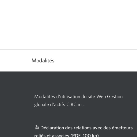
Modalités
Modalités d'utilisation du site Web Gestion
globale d’actifs CIBC inc.
Déclaration des relations avec des émetteurs
reliés et associés
(PDF, 100 ko)
Une