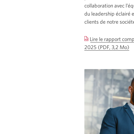
collaboration avec l’é
du leadership éclairé e
clients de notre sociét
Lire le rapport com
2025
(PDF, 3,2 Mo)
U
no
fe
s’