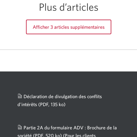
Plus d’articles
Afficher 3 articles supplémentaires
Déclaration de divulgation des conflits
d'intérêts
(PDF, 135 ko)
Une
nouvelle
fenêtre
Partie 2A du formulaire ADV : Brochure de la
s'affichera.
société
(PDF, 520 ko)
(Pour les clients