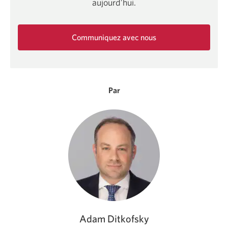
aujourd’hui.
Communiquez avec nous
Une
nouvelle
fenêtre
s'affichera.
Par
Adam Ditkofsky