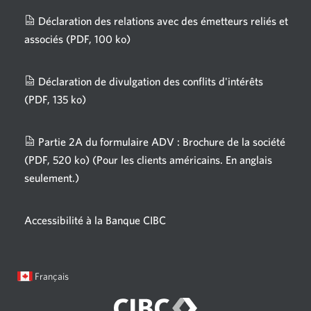
Déclaration des relations avec des émetteurs reliés et
associés
(PDF, 100 ko)
Une
nouvelle
fenêtre
Déclaration de divulgation des conflits d'intérêts
s'affichera.
(PDF, 135 ko)
Une
nouvelle
fenêtre
Partie 2A du formulaire ADV : Brochure de la société
s'affichera.
(PDF, 520 ko)
(Pour les clients américains. En anglais
seulement.)
Une
nouvelle
fenêtre
Accessibilité à la Banque CIBC
s'affichera.
Langue
Une
Français
sélectionnée:
boîte
de