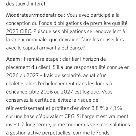
des taux d’intérêt.
fenêtre
s’affichera.
Modérateur/modératrice :
Vous avez participé à la
conception du
Fonds d’obligations de première qualité
2025 CIBC
Une
. Puisque ses obligations se renouvellent à
la valeur nominale, que devraient faire les conseillers
nouvelle
avec le capital arrivant à échéance?
fenêtre
s’affichera.
Adam :
Première étape : clarifier l’horizon de
placement du client. S’il a une responsabilité connue en
2026 ou 2027 – frais de scolarité, achat d’un
chalet –, alors
l’échelonnement dans les fonds à
échéance cible 2026 ou 2027 est logique. Vous
conservez la certitude, évitez le risque de
réinvestissement et profitez d’environ 3,8 % à 4,1 %
sur une base d’équivalent CPG. Si l’argent est vraiment
investi à long terme, je me tournerais vers nos solutions
à gestion active perpétuelles, comme le
Fonds