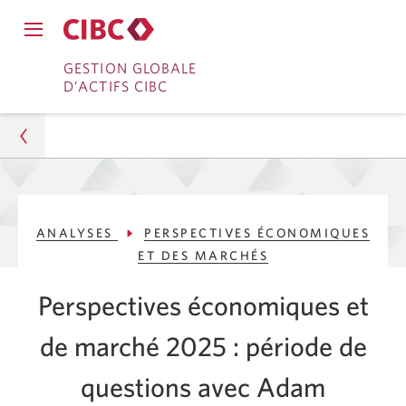
Fermer
Ouvrir
le
Passer
Passer
le
GESTION GLOBALE
menu
menu
D’ACTIFS CIBC
de
à
au
de
navigation
navigation
principal.
Services
contenu
principal.
bancaires
en
Gestion d’actifs
direct
ANALYSES
PERSPECTIVES ÉCONOMIQUES
Analyses
ET DES MARCHÉS
Perspectives économiques et des marchés
Perspectives économiques et
Perspectives économiques et de marché 2025 :
de marché 2025 : période de
période de questions avec Adam Ditkofsky
questions avec Adam