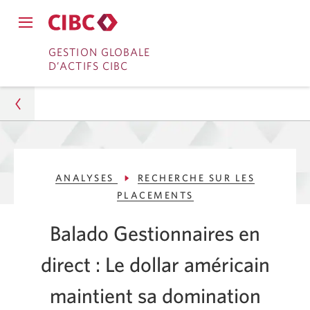
Fermer
Ouvrir
le
Passer
Passer
le
GESTION GLOBALE
menu
menu
D’ACTIFS CIBC
de
à
au
de
navigation
navigation
principal.
Services
contenu
principal.
bancaires
en
Gestion d’actifs
direct
ANALYSES
RECHERCHE SUR LES
Analyses
PLACEMENTS
Recherche sur les placements
Balado Gestionnaires en
Le dollar américain maintient sa domination
direct : Le dollar américain
maintient sa domination