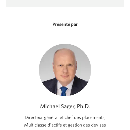
Une
nouvelle
fenêtre
s'affichera.
Présenté par
Michael Sager, Ph.D.
Directeur général et chef des placements,
Multiclasse d’actifs et gestion des devises