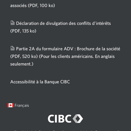
associés
(PDF, 100 ko)
Une
nouvelle
fenêtre
Déclaration de divulgation des conflits d'intérêts
s'affichera.
(PDF, 135 ko)
Une
nouvelle
fenêtre
Partie 2A du formulaire ADV : Brochure de la société
s'affichera.
(PDF, 520 ko)
(Pour les clients américains. En anglais
seulement.)
Une
nouvelle
fenêtre
Accessibilité à la Banque CIBC
s'affichera.
Langue
Une
Français
sélectionnée:
boîte
de
dialogue
s'affichera.