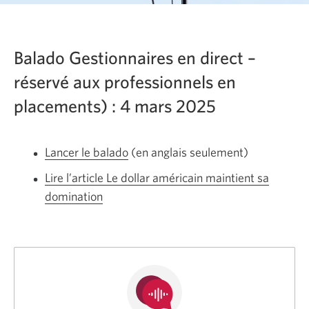
Balado Gestionnaires en direct –
réservé aux professionnels en
placements) : 4 mars 2025
Lancer le balado
En
(en anglais seulement)
anglais
Lire l’article Le dollar américain maintient sa
seulement.
domination
Une
Une
nouvelle
nouvelle
fenêtre
fenêtre
s’affichera.
s’affichera.